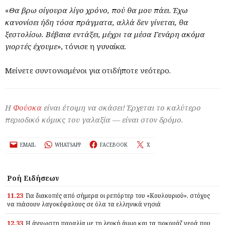
«
Θα βρω σίγουρα λίγο χρόνο, πού θα μου πάει. Έχω
κανονίσει ήδη τόσα πράγματα, αλλά δεν γίνεται, θα
ξεστολίσω. Βέβαια εντάξει, μέχρι τα μέσα Γενάρη ακόμα
γιορτές έχουμε
», τόνισε η γυναίκα.
Μείνετε συντονισμένοι για οτιδήποτε νεότερο.
Η
Φούσκα
είναι έτοιμη να σκάσει! Έρχεται το καλύτερο
περιοδικό κόμικς του γαλαξία — είναι στον δρόμο.
EMAIL
WHATSAPP
FACEBOOK
X
Ροή Ειδήσεων
11.23
Για διακοπές από σήμερα οι ρεπόρτερ του «Κουλουριού», στόχος
να πιάσουν λαγοκέφαλους σε όλα τα ελληνικά νησιά
12.33
Η άγνωστη παραλία με τη λευκή άμμο και τα τιρκουάζ νερά που