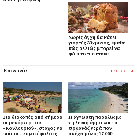
Χωρίς άγχη θα κάνει
γιορτές 33χρονος, έμαθε
πώς αλλιώς μπορεί να
φάει το πανετόνε
Κοινωνία
ΟΛΑ ΤΑ ΑΡΘΡΑ
Για διακοπές από σήμερα
Η άγνωστη παραλία με
οι ρεπόρτερ του
τη λευκή άμμο και τα
«Κουλουριού», στόχος να
τιρκουάζ νερά που
πιάσουν λαγοκέφαλους
απέχει μόλις 17.000