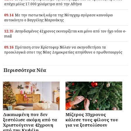
απέχει μόλις 17.000 χιλιόμετρα από την Αθήνα
09.14
Με την πιστωτική κάρτα της Νότιγχαμ αγόρασε καινούριο
αυτοκίνητο ο Βαγγέλης Μαρινάκης
12.35
Απηυδισμένος 41χρονος εκνευρίζεται και μόνο από τον ήχο νέου e-
mail
09.16
Πρόταση στον Κρίστοφερ Νόλαν να σκηνοθετήσει τα
προεκλογικά σποτ της Νέας Δημοκρατίας απηύθυνε ο πρωθυπουργός
Περισσότερα Νέα
Δικαιωμένη που δεν
Μίζερος 33χρονος
ξεστόλισε ακόμη από τα
κάλεσε τους φίλους του
Χριστούγεννα 42χρονη
για να ξεστολίσουν
από την Κυψέλη