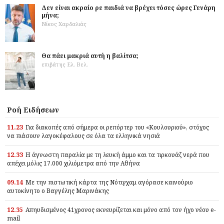
Δεν είναι ακραίο ρε παιδιά να βρέχει τόσες ώρες Γενάρη
μήνα;
Νίκος Χαρδαλιάς
Θα πάει μακριά αυτή η βαλίτσα;
επιβάτης Ελ. Βελ.
Ροή Ειδήσεων
11.23
Για διακοπές από σήμερα οι ρεπόρτερ του «Κουλουριού», στόχος
να πιάσουν λαγοκέφαλους σε όλα τα ελληνικά νησιά
12.33
Η άγνωστη παραλία με τη λευκή άμμο και τα τιρκουάζ νερά που
απέχει μόλις 17.000 χιλιόμετρα από την Αθήνα
09.14
Με την πιστωτική κάρτα της Νότιγχαμ αγόρασε καινούριο
αυτοκίνητο ο Βαγγέλης Μαρινάκης
12.35
Απηυδισμένος 41χρονος εκνευρίζεται και μόνο από τον ήχο νέου e-
mail