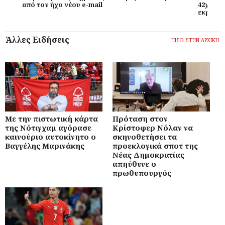
από τον ήχο νέου e-mail
42χρονο
εκραγεί
Άλλες Ειδήσεις
ΠΙΣΩ ΣΤΗΝ ΑΡΧΙΚΗ
Με την πιστωτική κάρτα
Πρόταση στον
της Νότιγχαμ αγόρασε
Κρίστοφερ Νόλαν να
καινούριο αυτοκίνητο ο
σκηνοθετήσει τα
Βαγγέλης Μαρινάκης
προεκλογικά σποτ της
Νέας Δημοκρατίας
απηύθυνε ο
πρωθυπουργός