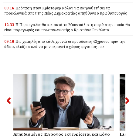
09.16
Πρόταση στον Κρίστοφερ Νόλαν να σκηνοθετήσει τα
προεκλογικά σποτ της Νέας Δημοκρατίας απηύθυνε ο πρωθυπουργός
12.33
Η Πορτογαλία θα κατακτά το Μουντιάλ στη σειρά στην οποία θα
είναι παραγωγός και πρωταγωνιστής ο Κριστιάνο Ρονάλντο
09.16
Πιο χαμηλές από κάθε χρονιά οι προσδοκίες 42χρονου πριν την
άδεια, ελπίζει απλά να μην εκραγεί ο χώρος εργασίας του
Απηυδισμένος 41χρονος εκνευρίζεται και μόνο
Πιο χαμ