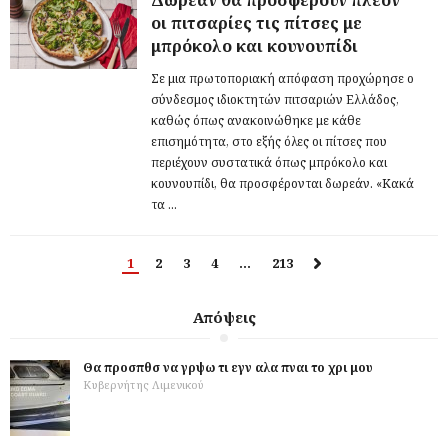
Δωρεάν θα προσφέρουν πλέον
οι πιτσαρίες τις πίτσες με
μπρόκολο και κουνουπίδι
Σε μια πρωτοποριακή απόφαση προχώρησε ο
σύνδεσμος ιδιοκτητών πιτσαριών Ελλάδος,
καθώς όπως ανακοινώθηκε με κάθε
επισημότητα, στο εξής όλες οι πίτσες που
περιέχουν συστατικά όπως μπρόκολο και
κουνουπίδι, θα προσφέρονται δωρεάν. «Κακά
τα ...
1
2
3
4
…
213
Απόψεις
Θα προσπθσ να γρψω τι εγν αλα πναι το χρι μου
Κυβερνήτης Λιμενικού