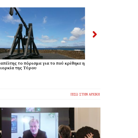
απέλτης το πόρισμα για το πού κρίθηκε η
38χρονος που γκρ
ιορκία της Τύρου
είναι χάλια, τώρα
ΠΙΣΩ ΣΤΗΝ ΑΡΧΙΚΗ