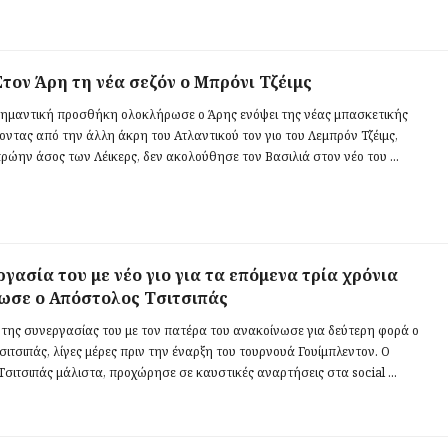
Στον Άρη τη νέα σεζόν ο Μπρόνι Τζέιμς
σημαντική προσθήκη ολοκλήρωσε ο Άρης ενόψει της νέας μπασκετικής
οντας από την άλλη άκρη του Ατλαντικού τον γιο του Λεμπρόν Τζέιμς,
ρώην άσος των Λέικερς, δεν ακολούθησε τον Βασιλιά στον νέο του ...
γασία του με νέο γιο για τα επόμενα τρία χρόνια
ωσε ο Απόστολος Τσιτσιπάς
 της συνεργασίας του με τον πατέρα του ανακοίνωσε για δεύτερη φορά ο
ιτσιπάς, λίγες μέρες πριν την έναρξη του τουρνουά Γουίμπλεντον. Ο
σιτσιπάς μάλιστα, προχώρησε σε καυστικές αναρτήσεις στα social ...