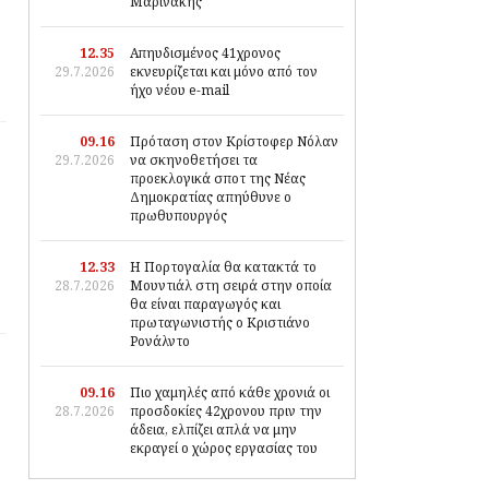
Μαρινάκης
12.35
Απηυδισμένος 41χρονος
29.7.2026
εκνευρίζεται και μόνο από τον
ήχο νέου e-mail
09.16
Πρόταση στον Κρίστοφερ Νόλαν
29.7.2026
να σκηνοθετήσει τα
προεκλογικά σποτ της Νέας
Δημοκρατίας απηύθυνε ο
πρωθυπουργός
12.33
Η Πορτογαλία θα κατακτά το
28.7.2026
Μουντιάλ στη σειρά στην οποία
θα είναι παραγωγός και
πρωταγωνιστής ο Κριστιάνο
Ρονάλντο
09.16
Πιο χαμηλές από κάθε χρονιά οι
28.7.2026
προσδοκίες 42χρονου πριν την
άδεια, ελπίζει απλά να μην
εκραγεί ο χώρος εργασίας του