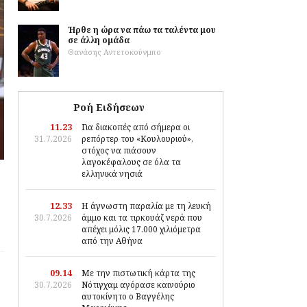
Ήρθε η ώρα να πάω τα ταλέντα μου
σε άλλη ομάδα
Θανάσης Αντετοκούνμπο
Ροή Ειδήσεων
11.23
Για διακοπές από σήμερα οι
31.7.2026
ρεπόρτερ του «Κουλουριού»,
στόχος να πιάσουν
λαγοκέφαλους σε όλα τα
ελληνικά νησιά
12.33
Η άγνωστη παραλία με τη λευκή
30.7.2026
άμμο και τα τιρκουάζ νερά που
απέχει μόλις 17.000 χιλιόμετρα
από την Αθήνα
09.14
Με την πιστωτική κάρτα της
30.7.2026
Νότιγχαμ αγόρασε καινούριο
αυτοκίνητο ο Βαγγέλης