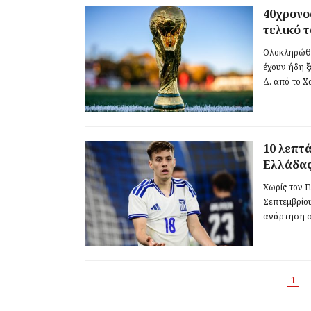
40χρονο
τελικό 
Ολοκληρώθη
έχουν ήδη ξ
Δ. από το Χ
10 λεπτ
Ελλάδας
Χωρίς τον 
Σεπτεμβρίου
ανάρτηση στ
1