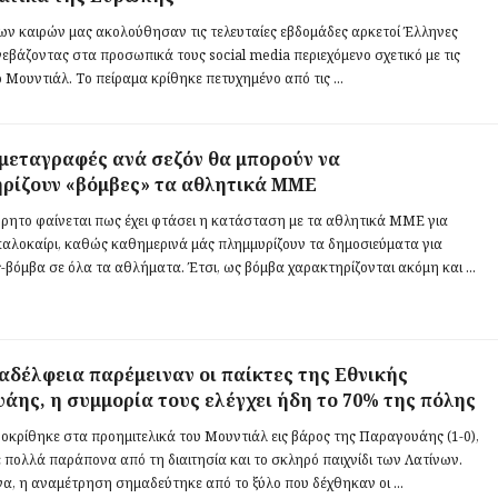
των καιρών μας ακολούθησαν τις τελευταίες εβδομάδες αρκετοί Έλληνες
ανεβάζοντας στα προσωπικά τους social media περιεχόμενο σχετικό με τις
το Μουντιάλ. Το πείραμα κρίθηκε πετυχημένο από τις ...
 μεταγραφές ανά σεζόν θα μπορούν να
ρίζουν «βόμβες» τα αθλητικά ΜΜΕ
ρητο φαίνεται πως έχει φτάσει η κατάσταση με τα αθλητικά ΜΜΕ για
καλοκαίρι, καθώς καθημερινά μάς πλημμυρίζουν τα δημοσιεύματα για
βόμβα σε όλα τα αθλήματα. Έτσι, ως βόμβα χαρακτηρίζονται ακόμη και ...
αδέλφεια παρέμειναν οι παίκτες της Εθνικής
άης, η συμμορία τους ελέγχει ήδη το 70% της πόλης
οκρίθηκε στα προημιτελικά του Μουντιάλ εις βάρος της Παραγουάης (1-0),
 πολλά παράπονα από τη διαιτησία και το σκληρό παιχνίδι των Λατίνων.
α, η αναμέτρηση σημαδεύτηκε από το ξύλο που δέχθηκαν οι ...