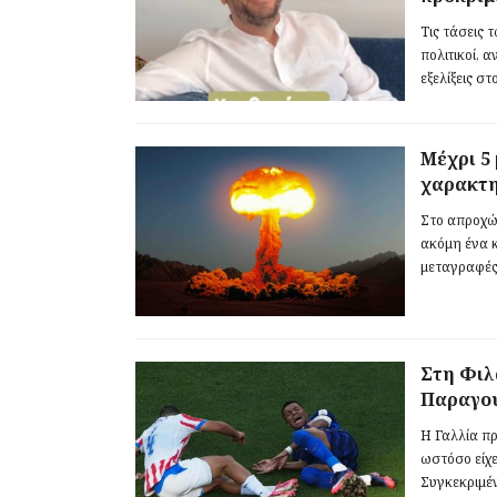
Τις τάσεις 
πολιτικοί, 
εξελίξεις σ
Μέχρι 5
χαρακτη
Στο απροχώ
ακόμη ένα 
μεταγραφές-
Στη Φιλ
Παραγου
Η Γαλλία πρ
ωστόσο είχε
Συγκεκριμέν