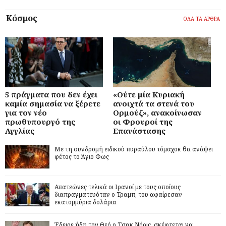
Κόσμος
ΟΛΑ ΤΑ ΑΡΘΡΑ
5 πράγματα που δεν έχει
«Ούτε μία Κυριακή
καμία σημασία να ξέρετε
ανοιχτά τα στενά του
για τον νέο
Ορμούζ», ανακοίνωσαν
πρωθυπουργό της
οι Φρουροί της
Αγγλίας
Επανάστασης
Με τη συνδρομή ειδικού πυραύλου τόμαχοκ θα ανάψει
φέτος το Άγιο Φως
Απατεώνες τελικά οι Ιρανοί με τους οποίους
διαπραγματευόταν ο Τραμπ, του αφαίρεσαν
εκατομμύρια δολάρια
Έδειρε ήδη τον Θεό ο Τσακ Νόρις, σκέφτεται να