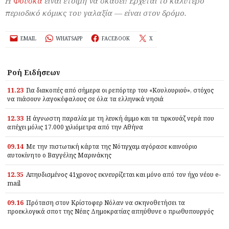
Η
Φούσκα
είναι έτοιμη να σκάσει! Έρχεται το καλύτερο
περιοδικό κόμικς του γαλαξία — είναι στον δρόμο.
EMAIL
WHATSAPP
FACEBOOK
X
Ροή Ειδήσεων
11.23
Για διακοπές από σήμερα οι ρεπόρτερ του «Κουλουριού», στόχος
να πιάσουν λαγοκέφαλους σε όλα τα ελληνικά νησιά
12.33
Η άγνωστη παραλία με τη λευκή άμμο και τα τιρκουάζ νερά που
απέχει μόλις 17.000 χιλιόμετρα από την Αθήνα
09.14
Με την πιστωτική κάρτα της Νότιγχαμ αγόρασε καινούριο
αυτοκίνητο ο Βαγγέλης Μαρινάκης
12.35
Απηυδισμένος 41χρονος εκνευρίζεται και μόνο από τον ήχο νέου e-
mail
09.16
Πρόταση στον Κρίστοφερ Νόλαν να σκηνοθετήσει τα
προεκλογικά σποτ της Νέας Δημοκρατίας απηύθυνε ο πρωθυπουργός