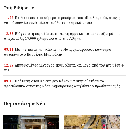
Ροή Ειδήσεων
11.23
Για διακοπές από σήμερα οι ρεπόρτερ του «Κουλουριού», στόχος
να πιάσουν λαγοκέφαλους σε όλα τα ελληνικά νησιά
12.33
Η άγνωστη παραλία με τη λευκή άμμο και τα τιρκουάζ νερά που
απέχει μόλις 17.000 χιλιόμετρα από την Αθήνα
09.14
Με την πιστωτική κάρτα της Νότιγχαμ αγόρασε καινούριο
αυτοκίνητο ο Βαγγέλης Μαρινάκης
12.35
Απηυδισμένος 41χρονος εκνευρίζεται και μόνο από τον ήχο νέου e-
mail
09.16
Πρόταση στον Κρίστοφερ Νόλαν να σκηνοθετήσει τα
προεκλογικά σποτ της Νέας Δημοκρατίας απηύθυνε ο πρωθυπουργός
Περισσότερα Νέα