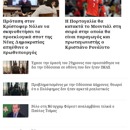
Πρόταση στον
Η Πορτογαλία θα
Κρίστοφερ Νόλαν να
κατακτά το Μουντιάλ στη
σκηνοθετήσει τα
σειρά στην οποία θα
προεκλογικά σποτ της
είναι παραγωγός και
Νέας Δημοκρατίας
πρωταγωνιστής ο
απηύθυνε ο
Κριστιάνο Ρονάλντο
πρωθυπουργός
Έχασε την όρασή του 29χρονος που προσπάθησε να
δει την Οδύσσεια σε οθόνη που δεν ήταν IMAX
Προβληματισμένος με την Οδύσσεια 44χρονος, θεωρεί
ότι ο Πολύφημος δεν ήταν αρκετά ρεαλιστικός
Ρόλο στη Νότιγχαμ Φόρεστ αναλαμβάνει τελικά ο
Παύλος Τσίμας