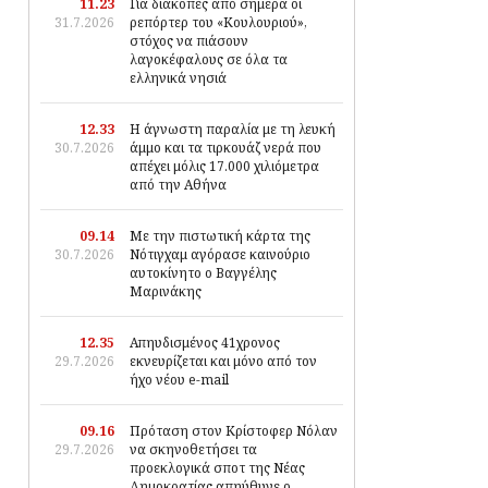
11.23
Για διακοπές από σήμερα οι
31.7.2026
ρεπόρτερ του «Κουλουριού»,
στόχος να πιάσουν
λαγοκέφαλους σε όλα τα
ελληνικά νησιά
12.33
Η άγνωστη παραλία με τη λευκή
30.7.2026
άμμο και τα τιρκουάζ νερά που
απέχει μόλις 17.000 χιλιόμετρα
από την Αθήνα
09.14
Με την πιστωτική κάρτα της
30.7.2026
Νότιγχαμ αγόρασε καινούριο
αυτοκίνητο ο Βαγγέλης
Μαρινάκης
12.35
Απηυδισμένος 41χρονος
29.7.2026
εκνευρίζεται και μόνο από τον
ήχο νέου e-mail
09.16
Πρόταση στον Κρίστοφερ Νόλαν
29.7.2026
να σκηνοθετήσει τα
προεκλογικά σποτ της Νέας
Δημοκρατίας απηύθυνε ο