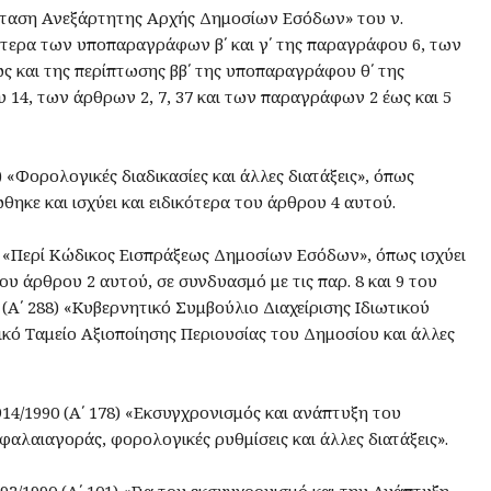
σταση Ανεξάρτητης Αρχής Δημοσίων Εσόδων» του ν.
ικότερα των υποπαραγράφων β΄ και γ΄ της παραγράφου 6, των
ς και της περίπτωσης ββ΄ της υποπαραγράφου θ΄ της
14, των άρθρων 2, 7, 37 και των παραγράφων 2 έως και 5
0) «Φορολογικές διαδικασίες και άλλες διατάξεις», όπως
ηκε και ισχύει και ειδικότερα του άρθρου 4 αυτού.
90) «Περί Κώδικος Εισπράξεως Δημοσίων Εσόδων», όπως ισχύει
του άρθρου 2 αυτού, σε συνδυασμό με τις παρ. 8 και 9 του
 (Α΄ 288) «Κυβερνητικό Συμβούλιο Διαχείρισης Ιδιωτικού
κό Ταμείο Αξιοποίησης Περιουσίας του Δημοσίου και άλλες
914/1990 (Α΄ 178) «Εκσυγχρονισμός και ανάπτυξη του
φαλαιαγοράς, φορολογικές ρυθμίσεις και άλλες διατάξεις».
892/1990 (Α΄ 101) «Για τον εκσυγχρονισμό και την Ανάπτυξη