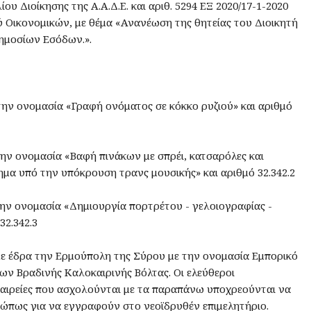
ίου Διοίκησης της Α.Α.Δ.Ε. και αριθ. 5294 ΕΞ 2020/17-1-2020
ού Οικονομικών, με θέμα «Ανανέωση της θητείας του Διοικητή
ημοσίων Εσόδων.».
την ονομασία «Γραφή ονόματος σε κόκκο ρυζιού» και αριθμό
την ονομασία «Βαφή πινάκων με σπρέι, κατσαρόλες και
τημα υπό την υπόκρουση τρανς μουσικής» και αριθμό 32.342.2
την ονομασία «Δημιουργία πορτρέτου - γελοιογραφίας -
32.342.3
 με έδρα την Ερμούπολη της Σύρου με την ονομασία Εμπορικό
ν Βραδινής Καλοκαιρινής Βόλτας. Οι ελεύθεροι
ταιρείες που ασχολούνται με τα παραπάνω υποχρεούνται να
πως για να εγγραφούν στο νεοϊδρυθέν επιμελητήριο.