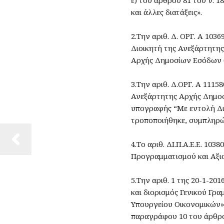
και άλλες διατάξεις».
2.Την αριθ. Δ. ΟΡΓ. Α 1036
Διοικητή της Ανεξάρτητη
Αρχής Δημοσίων Εσόδων (Α
3.Την αριθ. Δ.ΟΡΓ. Α 1115
Ανεξάρτητης Αρχής Δημο
υπογραφής “Με εντολή Δι
τροποποιήθηκε, συμπληρώθ
4.Το αριθ. ΔΙ.Π.Α.Ε.Ε. 10
Προγραμματισμού και Αξιο
5.Την αριθ. 1 της 20-1-20
και διορισμός Γενικού Γρ
Υπουργείου Οικονομικών»,
παραγράφου 10 του άρθρου 