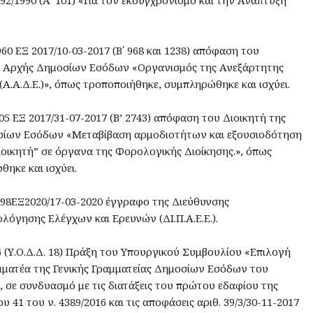
960 ΕΞ 2017/10-03-2017 (Β΄ 968 και 1238) απόφαση του
ς Αρχής Δημοσίων Εσόδων «Οργανισμός της Ανεξάρτητης
.Α.Δ.Ε.)», όπως τροποποιήθηκε, συμπληρώθηκε και ισχύει.
805 ΕΞ 2017/31-07-2017 (Β’ 2743) απόφαση του Διοικητή της
σίων Εσόδων «Μεταβίβαση αρμοδιοτήτων και εξουσιοδότηση
οικητή” σε όργανα της Φορολογικής Διοίκησης.», όπως
ηκε και ισχύει.
38098ΕΞ2020/17-03-2020 έγγραφο της Διεύθυνσης
λόγησης Ελέγχων και Ερευνών (ΔΙ.Π.Α.Ε.Ε.).
16 (Υ.Ο.Δ.Δ. 18) Πράξη του Υπουργικού Συμβουλίου «Επιλογή
αμματέα της Γενικής Γραμματείας Δημοσίων Εσόδων του
 σε συνδυασμό με τις διατάξεις του πρώτου εδαφίου της
41 του ν. 4389/2016 και τις αποφάσεις αριθ. 39/3/30-11-2017