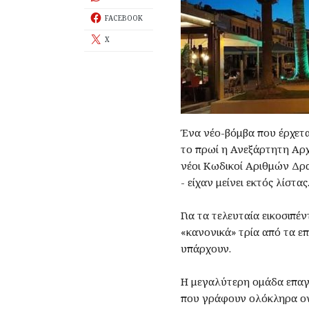
FACEBOOK
X
Ένα νέο-βόμβα που έρχετα
το πρωί η Ανεξάρτητη Αρ
νέοι Κωδικοί Αριθμών Δρα
- είχαν μείνει εκτός λίστας
Για τα τελευταία εικοσιπέ
«κανονικά» τρία από τα ε
υπάρχουν.
Η μεγαλύτερη ομάδα επαγγ
που γράφουν ολόκληρα ονό