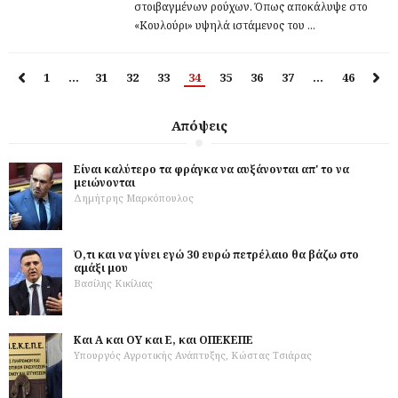
στοιβαγμένων ρούχων. Όπως αποκάλυψε στο
«Κουλούρι» υψηλά ιστάμενος του ...
1
…
31
32
33
34
35
36
37
…
46
Απόψεις
Είναι καλύτερο τα φράγκα να αυξάνονται απ' το να
μειώνονται
Δημήτρης Μαρκόπουλος
Ό,τι και να γίνει εγώ 30 ευρώ πετρέλαιο θα βάζω στο
αμάξι μου
Βασίλης Κικίλιας
Και Α και ΟΥ και Ε, και ΟΠΕΚΕΠΕ
Υπουργός Αγροτικής Ανάπτυξης, Κώστας Τσιάρας