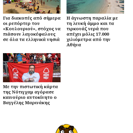
Για διακοπές από σήμερα
Η άγνωστη παραλία με
οι ρεπόρτερ του
τη λευκή άμμο και τα
«Κουλουριού», στόχος να
τιρκουάζ νερά που
πιάσουν λαγοκέφαλους
απέχει μόλις 17.000
σε όλα τα ελληνικά νησιά
χιλιόμετρα από την
Αθήνα
Με την πιστωτική κάρτα
της Νότιγχαμ αγόρασε
καινούριο αυτοκίνητο ο
Βαγγέλης Μαρινάκης