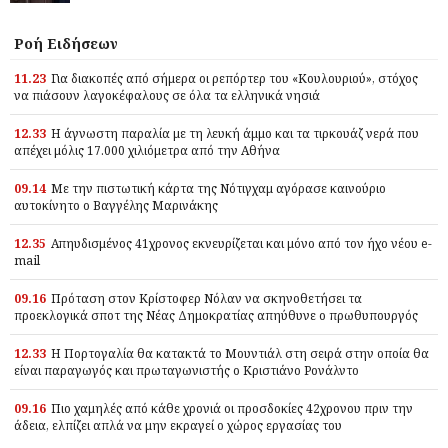
Ροή Ειδήσεων
11.23
Για διακοπές από σήμερα οι ρεπόρτερ του «Κουλουριού», στόχος
να πιάσουν λαγοκέφαλους σε όλα τα ελληνικά νησιά
12.33
Η άγνωστη παραλία με τη λευκή άμμο και τα τιρκουάζ νερά που
απέχει μόλις 17.000 χιλιόμετρα από την Αθήνα
09.14
Με την πιστωτική κάρτα της Νότιγχαμ αγόρασε καινούριο
αυτοκίνητο ο Βαγγέλης Μαρινάκης
12.35
Απηυδισμένος 41χρονος εκνευρίζεται και μόνο από τον ήχο νέου e-
mail
09.16
Πρόταση στον Κρίστοφερ Νόλαν να σκηνοθετήσει τα
προεκλογικά σποτ της Νέας Δημοκρατίας απηύθυνε ο πρωθυπουργός
12.33
Η Πορτογαλία θα κατακτά το Μουντιάλ στη σειρά στην οποία θα
είναι παραγωγός και πρωταγωνιστής ο Κριστιάνο Ρονάλντο
09.16
Πιο χαμηλές από κάθε χρονιά οι προσδοκίες 42χρονου πριν την
άδεια, ελπίζει απλά να μην εκραγεί ο χώρος εργασίας του