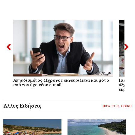
Απηυδισμένος 41χρονος εκνευρίζεται και μόνο
Πιο χαμ
από τον ήχο νέου e-mail
42χρονο
εκραγεί
Άλλες Ειδήσεις
ΠΙΣΩ ΣΤΗΝ ΑΡΧΙΚΗ