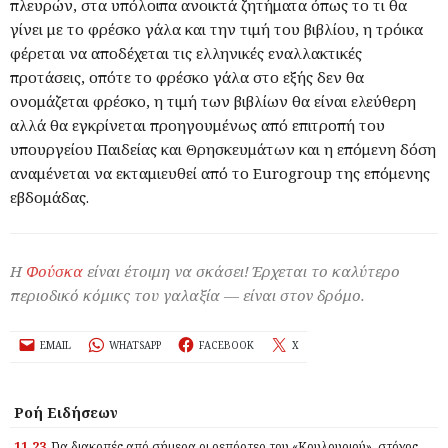
πλευρών, στα υπόλοιπα ανοικτά ζητήματα όπως το τι θα
γίνει με το φρέσκο γάλα και την τιμή του βιβλίου, η τρόικα
φέρεται να αποδέχεται τις ελληνικές εναλλακτικές
προτάσεις, οπότε το φρέσκο γάλα στο εξής δεν θα
ονομάζεται φρέσκο, η τιμή των βιβλίων θα είναι ελεύθερη
αλλά θα εγκρίνεται προηγουμένως από επιτροπή του
υπουργείου Παιδείας και Θρησκευμάτων και η επόμενη δόση
αναμένεται να εκταμιευθεί από το Eurogroup της επόμενης
εβδομάδας.
Η
Φούσκα
είναι έτοιμη να σκάσει! Έρχεται το καλύτερο
περιοδικό κόμικς του γαλαξία — είναι στον δρόμο.
EMAIL
WHATSAPP
FACEBOOK
X
Ροή Ειδήσεων
11.23
Για διακοπές από σήμερα οι ρεπόρτερ του «Κουλουριού», στόχος