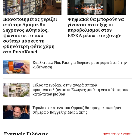
Ικανοποιημένος γυρίζει
Ψηφιακά θα μπορούν να
από την Αμάρυνθο
γίνονται στο εξής οι
54χρονος Αθηναίος,
πυροβολισμοί στον
ψώνισε σε τοπικό
ΕΦΚΑ μέσω του gov.gr
σούπερ μάρκετ τη
φθηνότερη φέτα χάρη
στο PosoKanei
Και Skroutz Plus Pass για δωρεάν μεταφορικά από την
κυβέρνηση
Τέλος τα ενοίκια, στην αγορά σπιτιού
προσανατολίζονται οι Έλληνες μετά τη νέα αύξηση του
κατώτατου μισθού
Έφοδο στα στενά του Ορμούζ θα πραγματοποιήσει
σήμερα ο Βαγγέλης Μαρινάκης
Σχετικές Ειδήσεις
ΠΙΣΩ ΣΤΗΝ ΑΡΧΙΚΗ