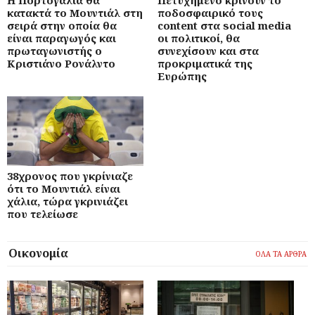
Η Πορτογαλία θα
Πετυχημένο κρίνουν το
κατακτά το Μουντιάλ στη
ποδοσφαιρικό τους
σειρά στην οποία θα
content στα social media
είναι παραγωγός και
οι πολιτικοί, θα
πρωταγωνιστής ο
συνεχίσουν και στα
Κριστιάνο Ρονάλντο
προκριματικά της
Ευρώπης
38χρονος που γκρίνιαζε
ότι το Μουντιάλ είναι
χάλια, τώρα γκρινιάζει
που τελείωσε
Οικονομία
ΟΛΑ ΤΑ ΑΡΘΡΑ