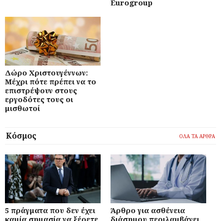
Eurogroup
Δώρο Χριστουγέννων:
Μέχρι πότε πρέπει να το
επιστρέψουν στους
εργοδότες τους οι
μισθωτοί
Κόσμος
ΟΛΑ ΤΑ ΑΡΘΡΑ
5 πράγματα που δεν έχει
Άρθρο για ασθένεια
καμία σημασία να ξέρετε
διάσημου περιλαμβάνει