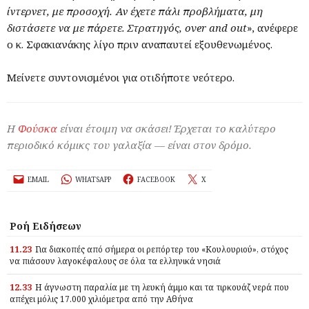
ίντερνετ, με προσοχή. Αν έχετε πάλι προβλήματα, μη
διστάσετε να με πάρετε. Στρατηγός, over and out
», ανέφερε
ο κ. Σφακιανάκης λίγο πριν αναπαυτεί εξουθενωμένος.
Μείνετε συντονισμένοι για οτιδήποτε νεότερο.
Η
Φούσκα
είναι έτοιμη να σκάσει! Έρχεται το καλύτερο
περιοδικό κόμικς του γαλαξία — είναι στον δρόμο.
EMAIL
WHATSAPP
FACEBOOK
X
Ροή Ειδήσεων
11.23
Για διακοπές από σήμερα οι ρεπόρτερ του «Κουλουριού», στόχος
να πιάσουν λαγοκέφαλους σε όλα τα ελληνικά νησιά
12.33
Η άγνωστη παραλία με τη λευκή άμμο και τα τιρκουάζ νερά που
απέχει μόλις 17.000 χιλιόμετρα από την Αθήνα