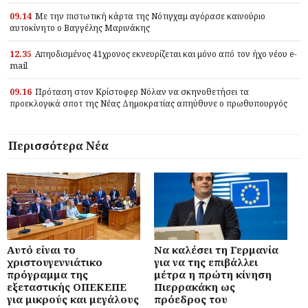
09.14
Με την πιστωτική κάρτα της Νότιγχαμ αγόρασε καινούριο
αυτοκίνητο ο Βαγγέλης Μαρινάκης
12.35
Απηυδισμένος 41χρονος εκνευρίζεται και μόνο από τον ήχο νέου e-
mail
09.16
Πρόταση στον Κρίστοφερ Νόλαν να σκηνοθετήσει τα
προεκλογικά σποτ της Νέας Δημοκρατίας απηύθυνε ο πρωθυπουργός
Περισσότερα Νέα
Αυτό είναι το
Να καλέσει τη Γερμανία
χριστουγεννιάτικο
για να της επιβάλλει
πρόγραμμα της
μέτρα η πρώτη κίνηση
εξεταστικής ΟΠΕΚΕΠΕ
Πιερρακάκη ως
για μικρούς και μεγάλους
πρόεδρος του