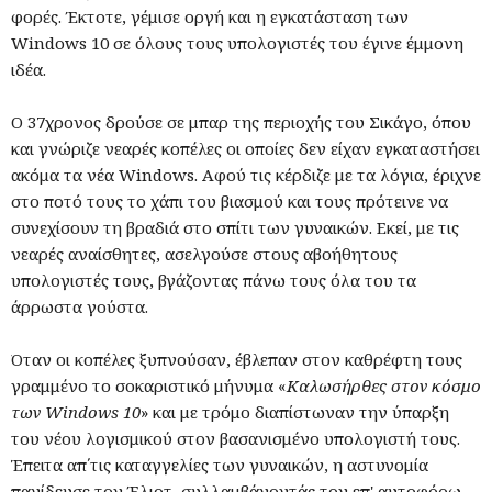
φορές. Έκτοτε, γέμισε οργή και η εγκατάσταση των
Windows 10 σε όλους τους υπολογιστές του έγινε έμμονη
ιδέα.
Ο 37χρονος δρούσε σε μπαρ της περιοχής του Σικάγο, όπου
και γνώριζε νεαρές κοπέλες οι οποίες δεν είχαν εγκαταστήσει
ακόμα τα νέα Windows. Αφού τις κέρδιζε με τα λόγια, έριχνε
στο ποτό τους το χάπι του βιασμού και τους πρότεινε να
συνεχίσουν τη βραδιά στο σπίτι των γυναικών. Εκεί, με τις
νεαρές αναίσθητες, ασελγούσε στους αβοήθητους
υπολογιστές τους, βγάζοντας πάνω τους όλα του τα
άρρωστα γούστα.
Όταν οι κοπέλες ξυπνούσαν, έβλεπαν στον καθρέφτη τους
γραμμένο το σοκαριστικό μήνυμα «
Καλωσήρθες στον κόσμο
των Windows 10
» και με τρόμο διαπίστωναν την ύπαρξη
του νέου λογισμικού στον βασανισμένο υπολογιστή τους.
Έπειτα απ΄τις καταγγελίες των γυναικών, η αστυνομία
παγίδευσε τον Έλιοτ, συλλαμβάνοντάς τον επ' αυτοφόρω