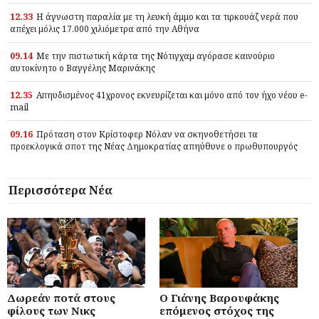
12.33
Η άγνωστη παραλία με τη λευκή άμμο και τα τιρκουάζ νερά που
απέχει μόλις 17.000 χιλιόμετρα από την Αθήνα
09.14
Με την πιστωτική κάρτα της Νότιγχαμ αγόρασε καινούριο
αυτοκίνητο ο Βαγγέλης Μαρινάκης
12.35
Απηυδισμένος 41χρονος εκνευρίζεται και μόνο από τον ήχο νέου e-
mail
09.16
Πρόταση στον Κρίστοφερ Νόλαν να σκηνοθετήσει τα
προεκλογικά σποτ της Νέας Δημοκρατίας απηύθυνε ο πρωθυπουργός
Περισσότερα Νέα
Δωρεάν ποτά στους
Ο Γιάνης Βαρουφάκης
φίλους των Νικς
επόμενος στόχος της