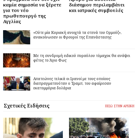
καμία σημασία να ξέρετε
διάσημου περιλαμβάνει
για τον νέο
και ιατρικές συμβουλές
πρωθυπουργό της
Αγγλίας
«Ούτε μία Κυριακή ανοιχτά τα στενά του Ορμούζ»,
ανακοίνωσαν οι Φρουροί της Επανάστασης
Με τη συνδρομή ειδικού πυραύλου τόμαχοκ θα ανάψει
φέτος το Άγιο Φως
Απατεώνες τελικά οι Ιρανοί με τους οποίους
διαπραγματευόταν ο Τραμπ, του αφαίρεσαν
εκατομμύρια δολάρια
Σχετικές Ειδήσεις
ΠΙΣΩ ΣΤΗΝ ΑΡΧΙΚΗ