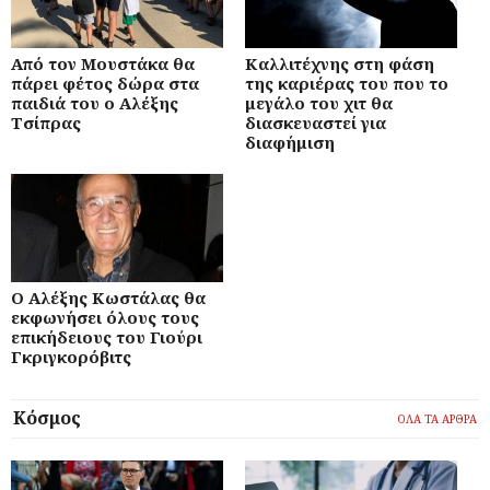
Από τον Μουστάκα θα
Καλλιτέχνης στη φάση
πάρει φέτος δώρα στα
της καριέρας του που το
παιδιά του ο Αλέξης
μεγάλο του χιτ θα
Τσίπρας
διασκευαστεί για
διαφήμιση
Ο Αλέξης Κωστάλας θα
εκφωνήσει όλους τους
επικήδειους του Γιούρι
Γκριγκορόβιτς
Κόσμος
ΟΛΑ ΤΑ ΑΡΘΡΑ