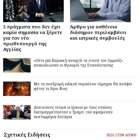
5 πράγματα που δεν έχει
Άρθρο για ασθένεια
καμία σημασία να ξέρετε
διάσημου περιλαμβάνει
για τον νέο
και ιατρικές συμβουλές
πρωθυπουργό της
Αγγλίας
«Ούτε μία Κυριακή ανοιχτά τα στενά του Ορμούζ»,
ανακοίνωσαν οι Φρουροί της Επανάστασης
Με τη συνδρομή ειδικού πυραύλου τόμαχοκ θα ανάψει
φέτος το Άγιο Φως
Απατεώνες τελικά οι Ιρανοί με τους οποίους
διαπραγματευόταν ο Τραμπ, του αφαίρεσαν
εκατομμύρια δολάρια
Σχετικές Ειδήσεις
ΠΙΣΩ ΣΤΗΝ ΑΡΧΙΚΗ