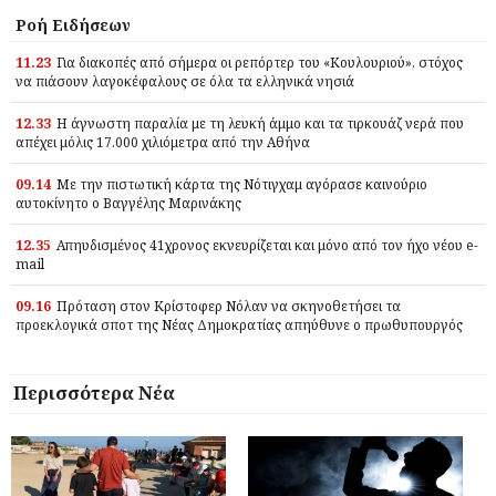
Ροή Ειδήσεων
11.23
Για διακοπές από σήμερα οι ρεπόρτερ του «Κουλουριού», στόχος
να πιάσουν λαγοκέφαλους σε όλα τα ελληνικά νησιά
12.33
Η άγνωστη παραλία με τη λευκή άμμο και τα τιρκουάζ νερά που
απέχει μόλις 17.000 χιλιόμετρα από την Αθήνα
09.14
Με την πιστωτική κάρτα της Νότιγχαμ αγόρασε καινούριο
αυτοκίνητο ο Βαγγέλης Μαρινάκης
12.35
Απηυδισμένος 41χρονος εκνευρίζεται και μόνο από τον ήχο νέου e-
mail
09.16
Πρόταση στον Κρίστοφερ Νόλαν να σκηνοθετήσει τα
προεκλογικά σποτ της Νέας Δημοκρατίας απηύθυνε ο πρωθυπουργός
Περισσότερα Νέα