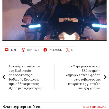
EMAIL
WHATSAPP
FACEBOOK
X
Ασκεπής εντοπίστηκε
«Φέρε μισό κιλό και
στη διαδικασία
βλέπουμε» η
αδειοδότησης ο
δημοφιλέστερη φράση
Θοδωρής Κυριακού,
στις ταβέρνες της
τιμωρήθηκε με τρεις
επικράτειας για τρίτη
έξτρα μέρες κράτησης
συνεχή χρονιά
Φωτογραφικά Νέα
ΠΙΣΩ ΣΤΗΝ ΑΡΧΙΚΗ