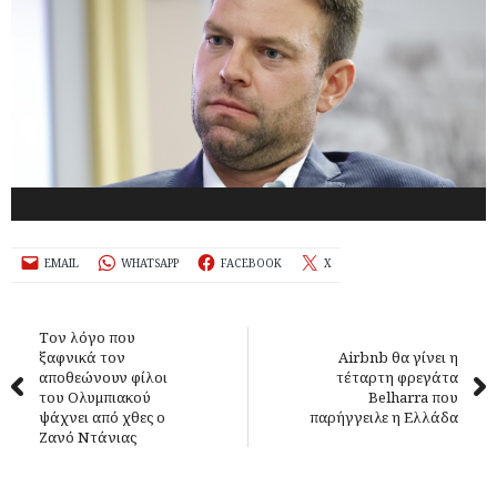
EMAIL
WHATSAPP
FACEBOOK
X
Τον λόγο που
ξαφνικά τον
Airbnb θα γίνει η
αποθεώνουν φίλοι
τέταρτη φρεγάτα
του Ολυμπιακού
Belharra που
ψάχνει από χθες ο
παρήγγειλε η Ελλάδα
Ζανό Ντάνιας