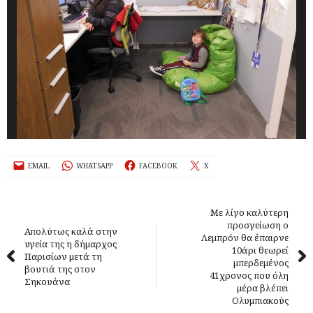
EMAIL
WHATSAPP
FACEBOOK
X
Με λίγο καλύτερη
προσγείωση ο
Απολύτως καλά στην
Λεμπρόν θα έπαιρνε
υγεία της η δήμαρχος
10άρι θεωρεί
Παρισίων μετά τη
μπερδεμένος
βουτιά της στον
41χρονος που όλη
Σηκουάνα
μέρα βλέπει
Ολυμπιακούς