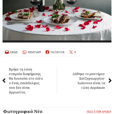
EMAIL
WHATSAPP
FACEBOOK
X
Βρήκε τη λύση
εταιρεία διαφήμισης,
Λύθηκε το μυστήριο:
θα δουλεύει στο σπίτι
Χατζηγεωργίου-
ο ένας συνάδελφος
Ιωάννου είναι τα
που δεν είναι
«Δύο Αοράκια»
άρρωστος
Φωτογραφικά Νέα
ΠΙΣΩ ΣΤΗΝ ΑΡΧΙΚΗ