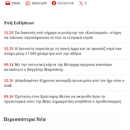
EMAIL
WHATSAPP
FACEBOOK
X
Ροή Ειδήσεων
11.23
Για διακοπές από σήμερα οι ρεπόρτερ του «Κουλουριού», στόχος
να πιάσουν λαγοκέφαλους σε όλα τα ελληνικά νησιά
12.33
Η άγνωστη παραλία με τη λευκή άμμο και τα τιρκουάζ νερά που
απέχει μόλις 17.000 χιλιόμετρα από την Αθήνα
09.14
Με την πιστωτική κάρτα της Νότιγχαμ αγόρασε καινούριο
αυτοκίνητο ο Βαγγέλης Μαρινάκης
12.35
Απηυδισμένος 41χρονος εκνευρίζεται και μόνο από τον ήχο νέου e-
mail
09.16
Πρόταση στον Κρίστοφερ Νόλαν να σκηνοθετήσει τα
προεκλογικά σποτ της Νέας Δημοκρατίας απηύθυνε ο πρωθυπουργός
Περισσότερα Νέα