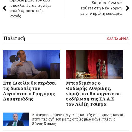
Βρίσκω βαρύ τον όρο
Σας συστήνω να
υποκλοπές, ας τις λέμε
έρθετε στη Νέα Υόρκη
απλά προσεκτικές
με την πρώτη ευκαιρία
ακοές
Πολιτική
ΟΛΑ ΤΑ ΑΡΘΡΑ
Στη Σικελία θα περάσει
Μπερδεμένος ο
τις διακοπές του
Θοδωρής Αθερίδης,
Αυγούστου ο Γρηγόρης
νόμιζε ότι θα πήγαινε σε
Δημητριάδης
εκδήλωση της ΕΛ.Α.Σ
του Αλέξη Τσίπρα
Δεύτερες σκέψεις και για τις καυτές χωρισμένες κοντά
στην περιοχή του με τις οποίες μιλά κάνει πλέον ο
Θάνος Ντόκος