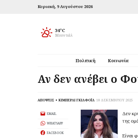
Κυριακή,
9 Αυγούστου 2026
34°C
Μουντιάλ
Πολιτική
Κοινωνία
Αν δεν ανέβει ο Φ
ΑΠΟΨΕΙΣ
ΚΙΜΠΕΡΛΙ ΓΚΙΛΦΟΪΛ
18 ΔΕΚΕΜΒΡΙΟΥ 2025
Δεν κρ
EMAIL
της ομ
WHATSAPP
FACEBOOK
Είναι φ