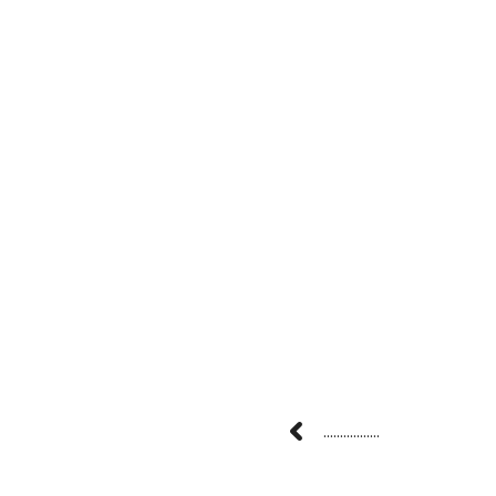
.................