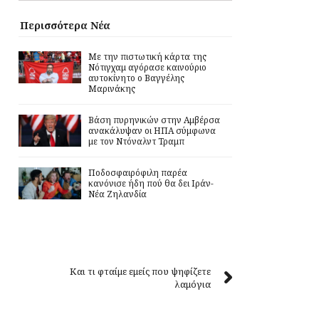
Περισσότερα Νέα
Με την πιστωτική κάρτα της
Νότιγχαμ αγόρασε καινούριο
αυτοκίνητο ο Βαγγέλης
Μαρινάκης
Βάση πυρηνικών στην Αμβέρσα
ανακάλυψαν οι ΗΠΑ σύμφωνα
με τον Ντόναλντ Τραμπ
Ποδοσφαιρόφιλη παρέα
κανόνισε ήδη πού θα δει Ιράν-
Νέα Ζηλανδία
Και τι φταίμε εμείς που ψηφίζετε
λαμόγια