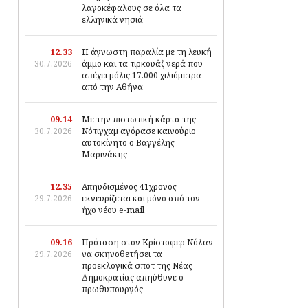
λαγοκέφαλους σε όλα τα
ελληνικά νησιά
12.33
Η άγνωστη παραλία με τη λευκή
30.7.2026
άμμο και τα τιρκουάζ νερά που
απέχει μόλις 17.000 χιλιόμετρα
από την Αθήνα
09.14
Με την πιστωτική κάρτα της
30.7.2026
Νότιγχαμ αγόρασε καινούριο
αυτοκίνητο ο Βαγγέλης
Μαρινάκης
12.35
Απηυδισμένος 41χρονος
29.7.2026
εκνευρίζεται και μόνο από τον
ήχο νέου e-mail
09.16
Πρόταση στον Κρίστοφερ Νόλαν
29.7.2026
να σκηνοθετήσει τα
προεκλογικά σποτ της Νέας
Δημοκρατίας απηύθυνε ο
πρωθυπουργός