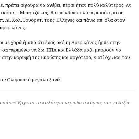
έ, πρέπει σίγουρα να ανέβει, πέρσι ήταν πολύ καλύτερος. Αν
ο κόουτς Μπαρτζώκας, θα επένδυα πολύ περισσότερο σε
π, Λι, Χολ, Γουορντ, τους Έλληνες και πάνω απ' όλα στον
οαμερικάνος.
αι με χαρά έμαθα ότι ένας ακόμη Αμερικάνος ήρθε στην
ο και περιμένω να δω. ΗΠΑ και Ελλάδα μαζί, μπορούν να
στην κορυφή της Ευρώπης και αργότερα, γιατί όχι, και του
τον Ολυμπιακό μεγάλο ξανά.
 σκάσει! Έρχεται το καλύτερο περιοδικό κόμικς του γαλαξία