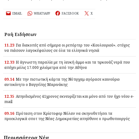
EMAIL
WHATSAPP
FACEBOOK
X
Ροή Ειδήσεων
11.23
Για διακοπές από σήμερα οι ρεπόρτερ του «Κουλουριού», στόχος
να πιάσουν λαγοκέφαλους σε όλα τα ελληνικά νησιά
12.33
Η άγνωστη παραλία με τη λευκή άμμο και τα τιρκουάζ νερά που
απέχει μόλις 17.000 χιλιόμετρα από την Αθήνα
09.14
Με την πιστωτική κάρτα της Νότιγχαμ αγόρασε καινούριο
αυτοκίνητο ο Βαγγέλης Μαρινάκης
12.35
Απηυδισμένος 41χρονος εκνευρίζεται και μόνο από τον ήχο νέου e-
mail
09.16
Πρόταση στον Κρίστοφερ Νόλαν να σκηνοθετήσει τα
προεκλογικά σποτ της Νέας Δημοκρατίας απηύθυνε ο πρωθυπουργός
Περισσότερα Νέα