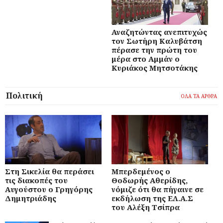
Αναζητώντας ανεπιτυχώς
τον Σωτήρη Καλυβάτση
πέρασε την πρώτη του
μέρα στο Αμμάν ο
Κυριάκος Μητσοτάκης
Πολιτική
ΟΛΑ ΤΑ ΑΡΘΡΑ
Στη Σικελία θα περάσει
Μπερδεμένος ο
τις διακοπές του
Θοδωρής Αθερίδης,
Αυγούστου ο Γρηγόρης
νόμιζε ότι θα πήγαινε σε
Δημητριάδης
εκδήλωση της ΕΛ.Α.Σ
του Αλέξη Τσίπρα