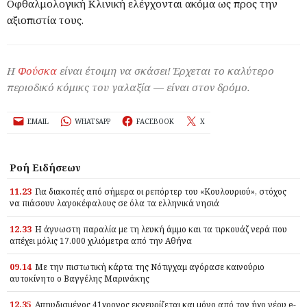
Οφθαλμολογική Κλινική ελέγχονται ακόμα ως προς την
αξιοπιστία τους.
Η
Φούσκα
είναι έτοιμη να σκάσει! Έρχεται το καλύτερο
περιοδικό κόμικς του γαλαξία — είναι στον δρόμο.
EMAIL
WHATSAPP
FACEBOOK
X
Ροή Ειδήσεων
11.23
Για διακοπές από σήμερα οι ρεπόρτερ του «Κουλουριού», στόχος
να πιάσουν λαγοκέφαλους σε όλα τα ελληνικά νησιά
12.33
Η άγνωστη παραλία με τη λευκή άμμο και τα τιρκουάζ νερά που
απέχει μόλις 17.000 χιλιόμετρα από την Αθήνα
09.14
Με την πιστωτική κάρτα της Νότιγχαμ αγόρασε καινούριο
αυτοκίνητο ο Βαγγέλης Μαρινάκης
12.35
Απηυδισμένος 41χρονος εκνευρίζεται και μόνο από τον ήχο νέου e-