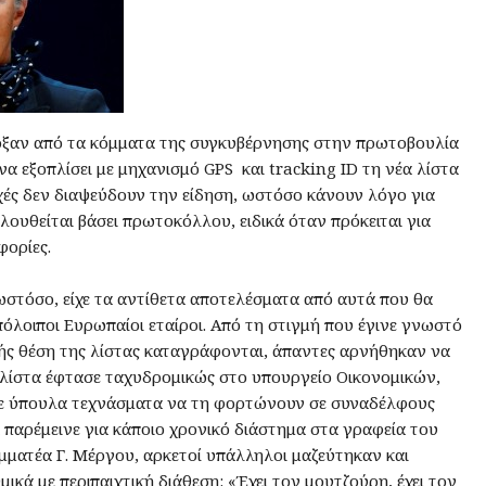
ρξαν από τα κόμματα της συγκυβέρνησης στην πρωτοβουλία
α εξοπλίσει με μηχανισμό GPS και tracking ID τη νέα λίστα
χές δεν διαψεύδουν την είδηση, ωστόσο κάνουν λόγο για
λουθείται βάσει πρωτοκόλλου, ειδικά όταν πρόκειται για
φορίες.
ωστόσο, είχε τα αντίθετα αποτελέσματα από αυτά που θα
υπόλοιποι Ευρωπαίοι εταίροι. Από τη στιγμή που έγινε γνωστό
βής θέση της λίστας καταγράφονται, άπαντες αρνήθηκαν να
 λίστα έφτασε ταχυδρομικώς στο υπουργείο Οικονομικών,
με ύπουλα τεχνάσματα να τη φορτώνουν σε συναδέλφους
α παρέμεινε για κάποιο χρονικό διάστημα στα γραφεία του
ματέα Γ. Μέργου, αρκετοί υπάλληλοι μαζεύτηκαν και
κά με περιπαιχτική διάθεση: «Έχει τον μουτζούρη, έχει τον