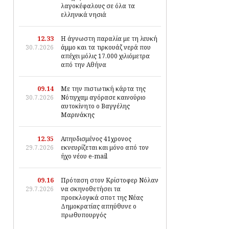
λαγοκέφαλους σε όλα τα
ελληνικά νησιά
12.33
Η άγνωστη παραλία με τη λευκή
30.7.2026
άμμο και τα τιρκουάζ νερά που
απέχει μόλις 17.000 χιλιόμετρα
από την Αθήνα
09.14
Με την πιστωτική κάρτα της
30.7.2026
Νότιγχαμ αγόρασε καινούριο
αυτοκίνητο ο Βαγγέλης
Μαρινάκης
12.35
Απηυδισμένος 41χρονος
29.7.2026
εκνευρίζεται και μόνο από τον
ήχο νέου e-mail
09.16
Πρόταση στον Κρίστοφερ Νόλαν
29.7.2026
να σκηνοθετήσει τα
προεκλογικά σποτ της Νέας
Δημοκρατίας απηύθυνε ο
πρωθυπουργός