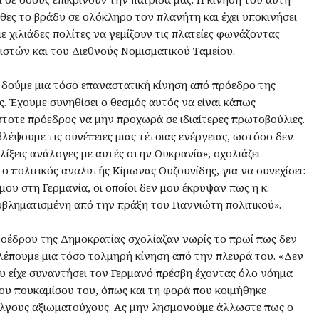
χθες το βράδυ σε ολόκληρο τον πλανήτη και έχει υποκινήσει
 χιλιάδες πολίτες να γεμίζουν τις πλατείες φωνάζοντας
στών και του Διεθνούς Νομισματικού Ταμείου.
δούμε μια τόσο επαναστατική κίνηση από πρόεδρο της
. Έχουμε συνηθίσει ο θεσμός αυτός να είναι κάπως
άστοτε πρόεδρος να μην προχωρά σε ιδιαίτερες πρωτοβούλιες.
λέψουμε τις συνέπειες μιας τέτοιας ενέργειας, ωστόσο δεν
λίξεις ανάλογες με αυτές στην Ουκρανία», σχολιάζει
ο πολιτικός αναλυτής Κίμωνας Ουζουνίδης, για να συνεχίσει:
ου στη Γερμανία, οι οποίοι δεν μου έκρυψαν πως η κ.
ροβληματισμένη από την πράξη του Γιαννιώτη πολιτικού».
οέδρου της Δημοκρατίας σχολίαζαν νωρίς το πρωί πως δεν
λέπουμε μια τόσο τολμηρή κίνηση από την πλευρά του. «Δεν
ου είχε συναντήσει τον Γερμανό πρέσβη έχοντας όλο νόημα
ου πουκαμίσου του, όπως και τη φορά που κοιμήθηκε
έλγους αξιωματούχους. Ας μην λησμονούμε άλλωστε πως ο