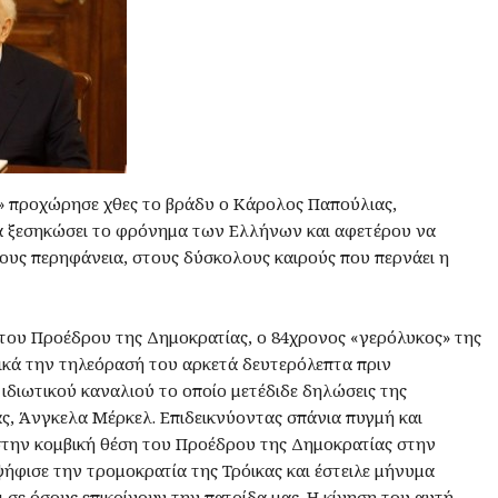
α» προχώρησε χθες το βράδυ ο Κάρολος Παπούλιας,
 ξεσηκώσει το φρόνημα των Ελλήνων και αφετέρου να
ους περηφάνεια, στους δύσκολους καιρούς που περνάει η
του Προέδρου της Δημοκρατίας, ο 84χρονος «γερόλυκος» της
κτικά την τηλεόρασή του αρκετά δευτερόλεπτα πριν
ιδιωτικού καναλιού το οποίο μετέδιδε δηλώσεις της
ς, Άνγκελα Μέρκελ. Επιδεικνύοντας σπάνια πυγμή και
στην κομβική θέση του Προέδρου της Δημοκρατίας στην
ψήφισε την τρομοκρατία της Τρόικας και έστειλε μήνυμα
 σε όσους επικρίνουν την πατρίδα μας. Η κίνηση του αυτή