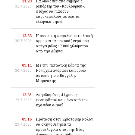
11.23
Για διακοπές από σήμερα οι
31.7.2026
ρεπόρτερ του «Κουλουριού»,
στόχος να πιάσουν
λαγοκέφαλους σε όλα τα
ελληνικά νησιά
12.33
Η άγνωστη παραλία με τη λευκή
30.7.2026
άμμο και τα τιρκουάζ νερά που
απέχει μόλις 17.000 χιλιόμετρα
από την Αθήνα
09.14
Με την πιστωτική κάρτα της
30.7.2026
Νότιγχαμ αγόρασε καινούριο
αυτοκίνητο ο Βαγγέλης
Μαρινάκης
12.35
Απηυδισμένος 41χρονος
29.7.2026
εκνευρίζεται και μόνο από τον
ήχο νέου e-mail
09.16
Πρόταση στον Κρίστοφερ Νόλαν
29.7.2026
να σκηνοθετήσει τα
προεκλογικά σποτ της Νέας
Δημοκρατίας απηύθυνε ο