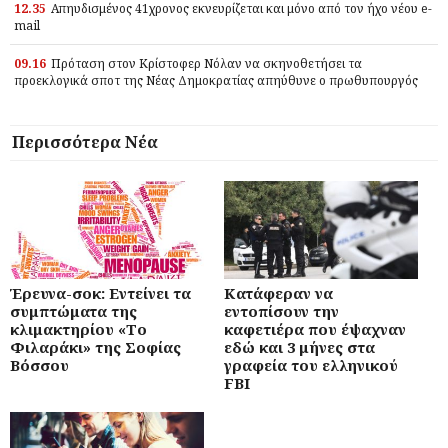
12.35
Απηυδισμένος 41χρονος εκνευρίζεται και μόνο από τον ήχο νέου e-
mail
09.16
Πρόταση στον Κρίστοφερ Νόλαν να σκηνοθετήσει τα
προεκλογικά σποτ της Νέας Δημοκρατίας απηύθυνε ο πρωθυπουργός
Περισσότερα Νέα
Έρευνα-σοκ: Εντείνει τα
Κατάφεραν να
συμπτώματα της
εντοπίσουν την
κλιμακτηρίου «Το
καφετιέρα που έψαχναν
Φιλαράκι» της Σοφίας
εδώ και 3 μήνες στα
Βόσσου
γραφεία του ελληνικού
FBI