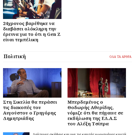
24χρονος βαρέθηκε να
διαβάσει ολόκληρη την
έρευνα για το ότι η Gen Z
είναι τεμπέλικη
Πολιτική
ΟΛΑ ΤΑ ΑΡΘΡΑ
Στη Σικελία θα περάσει
Μπερδεμένος ο
τις διακοπές του
Θοδωρής Αθερίδης,
Αυγούστου ο Γρηγόρης
νόμιζε ότι θα πήγαινε σε
Δημητριάδης
εκδήλωση της ΕΛ.Α.Σ
του Αλέξη Τσίπρα
Δεύτερες σκέψεις και για τις καυτές χωρισμένες κοντά