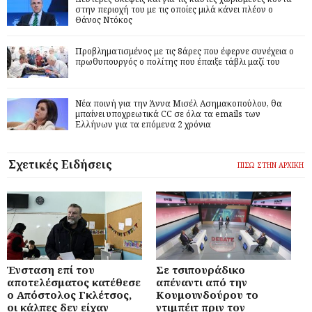
στην περιοχή του με τις οποίες μιλά κάνει πλέον ο
Θάνος Ντόκος
Προβληματισμένος με τις 8άρες που έφερνε συνέχεια ο
πρωθυπουργός ο πολίτης που έπαιξε τάβλι μαζί του
Νέα ποινή για την Άννα Μισέλ Ασημακοπούλου, θα
μπαίνει υποχρεωτικά CC σε όλα τα emails των
Ελλήνων για τα επόμενα 2 χρόνια
Σχετικές Ειδήσεις
ΠΙΣΩ ΣΤΗΝ ΑΡΧΙΚΗ
Ένσταση επί του
Σε τσιπουράδικο
αποτελέσματος κατέθεσε
απέναντι από την
ο Απόστολος Γκλέτσος,
Κουμουνδούρου το
οι κάλπες δεν είχαν
ντιμπέιτ πριν τον