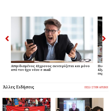
Απηυδισμένος 41χρονος εκνευρίζεται και μόνο
Πιο χαμ
από τον ήχο νέου e-mail
42χρονο
εκραγεί
Άλλες Ειδήσεις
ΠΙΣΩ ΣΤΗΝ ΑΡΧΙΚΗ