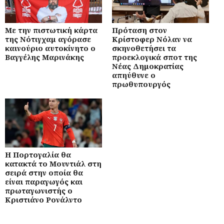
Με την πιστωτική κάρτα
Πρόταση στον
της Νότιγχαμ αγόρασε
Κρίστοφερ Νόλαν να
καινούριο αυτοκίνητο ο
σκηνοθετήσει τα
Βαγγέλης Μαρινάκης
προεκλογικά σποτ της
Νέας Δημοκρατίας
απηύθυνε ο
πρωθυπουργός
Η Πορτογαλία θα
κατακτά το Μουντιάλ στη
σειρά στην οποία θα
είναι παραγωγός και
πρωταγωνιστής ο
Κριστιάνο Ρονάλντο