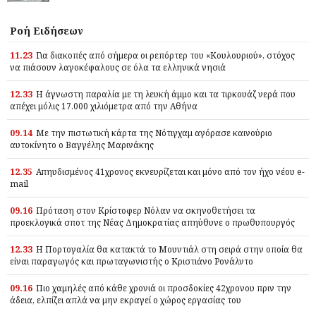
Ροή Ειδήσεων
11.23
Για διακοπές από σήμερα οι ρεπόρτερ του «Κουλουριού», στόχος
να πιάσουν λαγοκέφαλους σε όλα τα ελληνικά νησιά
12.33
Η άγνωστη παραλία με τη λευκή άμμο και τα τιρκουάζ νερά που
απέχει μόλις 17.000 χιλιόμετρα από την Αθήνα
09.14
Με την πιστωτική κάρτα της Νότιγχαμ αγόρασε καινούριο
αυτοκίνητο ο Βαγγέλης Μαρινάκης
12.35
Απηυδισμένος 41χρονος εκνευρίζεται και μόνο από τον ήχο νέου e-
mail
09.16
Πρόταση στον Κρίστοφερ Νόλαν να σκηνοθετήσει τα
προεκλογικά σποτ της Νέας Δημοκρατίας απηύθυνε ο πρωθυπουργός
12.33
Η Πορτογαλία θα κατακτά το Μουντιάλ στη σειρά στην οποία θα
είναι παραγωγός και πρωταγωνιστής ο Κριστιάνο Ρονάλντο
09.16
Πιο χαμηλές από κάθε χρονιά οι προσδοκίες 42χρονου πριν την
άδεια, ελπίζει απλά να μην εκραγεί ο χώρος εργασίας του