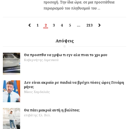
προσοχή. Την ίδια ώρα, σε μια προσπάθεια
περιορισμού του πληθυσμού του ...
1
2
3
4
5
…
213
Απόψεις
Θα προσπθσ να γρψω τι εγν αλα πναι το χρι μου
Κυβερνήτης Λιμενικού
Δεν είναι ακραίο ρε παιδιά να βρέχει τόσες ώρες Γενάρη
μήνα;
Νίκος Χαρδαλιάς
Θα πάει μακριά αυτή η βαλίτσα;
επιβάτης Ελ. Βελ.