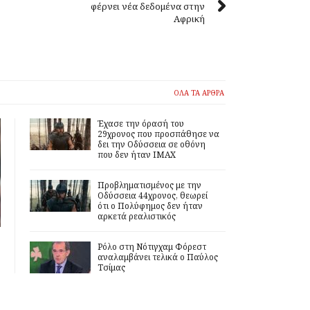
φέρνει νέα δεδομένα στην
Αφρική
ΟΛΑ ΤΑ ΑΡΘΡΑ
Έχασε την όρασή του
29χρονος που προσπάθησε να
δει την Οδύσσεια σε οθόνη
που δεν ήταν IMAX
Προβληματισμένος με την
Οδύσσεια 44χρονος, θεωρεί
ότι ο Πολύφημος δεν ήταν
αρκετά ρεαλιστικός
Ρόλο στη Νότιγχαμ Φόρεστ
αναλαμβάνει τελικά ο Παύλος
Τσίμας