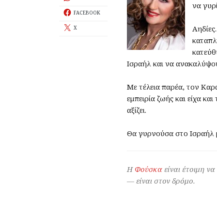
να γυρ
FACEBOOK
Αηδίες
X
καταπλ
κατεύθ
Ισραήλ και να ανακαλύψου
Με τέλεια παρέα, τον Καρ
εμπειρία ζωής και είχα και
αξίζει.
Θα γυρνούσα στο Ισραήλ μ
Η
Φούσκα
είναι έτοιμη να
— είναι στον δρόμο.