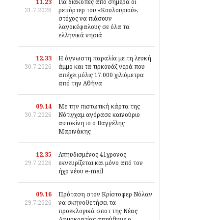
11.23
Για διακοπές από σήμερα οι
31.7.2026
ρεπόρτερ του «Κουλουριού»,
στόχος να πιάσουν
λαγοκέφαλους σε όλα τα
ελληνικά νησιά
12.33
Η άγνωστη παραλία με τη λευκή
30.7.2026
άμμο και τα τιρκουάζ νερά που
απέχει μόλις 17.000 χιλιόμετρα
από την Αθήνα
09.14
Με την πιστωτική κάρτα της
30.7.2026
Νότιγχαμ αγόρασε καινούριο
αυτοκίνητο ο Βαγγέλης
Μαρινάκης
12.35
Απηυδισμένος 41χρονος
29.7.2026
εκνευρίζεται και μόνο από τον
ήχο νέου e-mail
09.16
Πρόταση στον Κρίστοφερ Νόλαν
29.7.2026
να σκηνοθετήσει τα
προεκλογικά σποτ της Νέας
Δημοκρατίας απηύθυνε ο