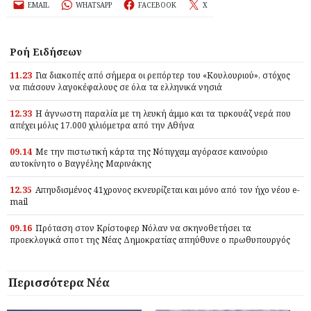
EMAIL
WHATSAPP
FACEBOOK
X
Ροή Ειδήσεων
11.23
Για διακοπές από σήμερα οι ρεπόρτερ του «Κουλουριού», στόχος
να πιάσουν λαγοκέφαλους σε όλα τα ελληνικά νησιά
12.33
Η άγνωστη παραλία με τη λευκή άμμο και τα τιρκουάζ νερά που
απέχει μόλις 17.000 χιλιόμετρα από την Αθήνα
09.14
Με την πιστωτική κάρτα της Νότιγχαμ αγόρασε καινούριο
αυτοκίνητο ο Βαγγέλης Μαρινάκης
12.35
Απηυδισμένος 41χρονος εκνευρίζεται και μόνο από τον ήχο νέου e-
mail
09.16
Πρόταση στον Κρίστοφερ Νόλαν να σκηνοθετήσει τα
προεκλογικά σποτ της Νέας Δημοκρατίας απηύθυνε ο πρωθυπουργός
Περισσότερα Νέα