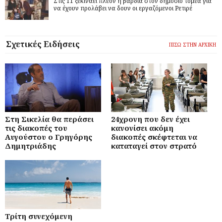
Στις 11 ξεκινάει πλέον η βάρδια στον δημόσιο τομέα για
να έχουν προλάβει να δουν οι εργαζόμενοι Ρετιρέ
Σχετικές Ειδήσεις
ΠΙΣΩ ΣΤΗΝ ΑΡΧΙΚΗ
Στη Σικελία θα περάσει
24χρονη που δεν έχει
τις διακοπές του
κανονίσει ακόμη
Αυγούστου ο Γρηγόρης
διακοπές σκέφτεται να
Δημητριάδης
καταταγεί στον στρατό
Τρίτη συνεχόμενη