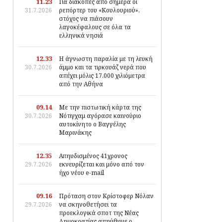
11.23
Για διακοπές από σήμερα οι
31.7.2026
ρεπόρτερ του «Κουλουριού»,
στόχος να πιάσουν
λαγοκέφαλους σε όλα τα
ελληνικά νησιά
12.33
Η άγνωστη παραλία με τη λευκή
30.7.2026
άμμο και τα τιρκουάζ νερά που
απέχει μόλις 17.000 χιλιόμετρα
από την Αθήνα
09.14
Με την πιστωτική κάρτα της
30.7.2026
Νότιγχαμ αγόρασε καινούριο
αυτοκίνητο ο Βαγγέλης
Μαρινάκης
12.35
Απηυδισμένος 41χρονος
29.7.2026
εκνευρίζεται και μόνο από τον
ήχο νέου e-mail
09.16
Πρόταση στον Κρίστοφερ Νόλαν
29.7.2026
να σκηνοθετήσει τα
προεκλογικά σποτ της Νέας
Δημοκρατίας απηύθυνε ο