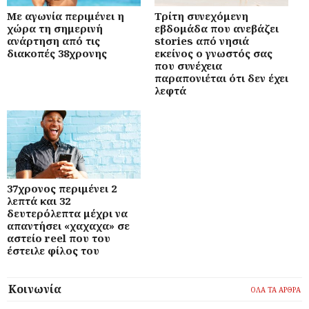
Με αγωνία περιμένει η
Τρίτη συνεχόμενη
χώρα τη σημερινή
εβδομάδα που ανεβάζει
ανάρτηση από τις
stories από νησιά
διακοπές 38χρονης
εκείνος ο γνωστός σας
που συνέχεια
παραπονιέται ότι δεν έχει
λεφτά
37χρονος περιμένει 2
λεπτά και 32
δευτερόλεπτα μέχρι να
απαντήσει «χαχαχα» σε
αστείο reel που του
έστειλε φίλος του
Κοινωνία
ΟΛΑ ΤΑ ΑΡΘΡΑ