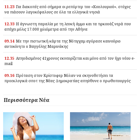
11.23
Για διακοπές από σήμερα οι ρεπόρτερ του «Κουλουριού», στόχος
να πιάσουν λαγοκέφαλους σε όλα τα ελληνικά νησιά
12.33
Η άγνωστη παραλία με τη λευκή άμμο και τα τιρκουάζ νερά που
απέχει μόλις 17.000 χιλιόμετρα από την Αθήνα
09.14
Με την πιστωτική κάρτα της Νότιγχαμ αγόρασε καινούριο
αυτοκίνητο ο Βαγγέλης Μαρινάκης
12.35
Απηυδισμένος 41χρονος εκνευρίζεται και μόνο από τον ήχο νέου e-
mail
09.16
Πρόταση στον Κρίστοφερ Νόλαν να σκηνοθετήσει τα
προεκλογικά σποτ της Νέας Δημοκρατίας απηύθυνε ο πρωθυπουργός
Περισσότερα Νέα