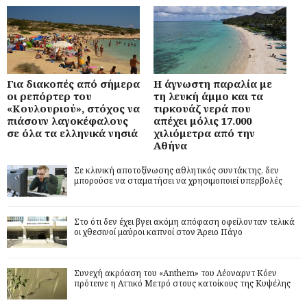
Για διακοπές από σήμερα
Η άγνωστη παραλία με
οι ρεπόρτερ του
τη λευκή άμμο και τα
«Κουλουριού», στόχος να
τιρκουάζ νερά που
πιάσουν λαγοκέφαλους
απέχει μόλις 17.000
σε όλα τα ελληνικά νησιά
χιλιόμετρα από την
Αθήνα
Σε κλινική αποτοξίνωσης αθλητικός συντάκτης, δεν
μπορούσε να σταματήσει να χρησιμοποιεί υπερβολές
Στο ότι δεν έχει βγει ακόμη απόφαση οφείλονταν τελικά
οι χθεσινοί μαύροι καπνοί στον Άρειο Πάγο
Συνεχή ακρόαση του «Anthem» του Λέοναρντ Κόεν
πρότεινε η Αττικό Μετρό στους κατοίκους της Κυψέλης