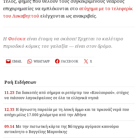
Τέλος, φήμες που θέλουν τους συγκεκριμένους νεαρούς
επιχειρηματίες να εμπλέκονται στο
ατύχημα με το τελεφερίκ
του Λυκαβηττού
ελέγχονται ως ανακριβείς.
Η
Φούσκα
είναι έτοιμη να σκάσει! Έρχεται το καλύτερο
περιοδικό κόμικς του γαλαξία — είναι στον δρόμο.
EMAIL
WHATSAPP
FACEBOOK
X
Ροή Ειδήσεων
11.23
Για διακοπές από σήμερα οι ρεπόρτερ του «Κουλουριού», στόχος
να πιάσουν λαγοκέφαλους σε όλα τα ελληνικά νησιά
12.33
Η άγνωστη παραλία με τη λευκή άμμο και τα τιρκουάζ νερά που
απέχει μόλις 17.000 χιλιόμετρα από την Αθήνα
09.14
Με την πιστωτική κάρτα της Νότιγχαμ αγόρασε καινούριο
αυτοκίνητο ο Βαγγέλης Μαρινάκης