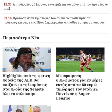
12.35
Απηυδισμένος 41χρονος εκνευρίζεται και μόνο από τον ήχο νέου e-
mail
09.16
Πρόταση στον Κρίστοφερ Νόλαν να σκηνοθετήσει τα
προεκλογικά σποτ της Νέας Δημοκρατίας απηύθυνε ο πρωθυπουργός
Περισσότερα Νέα
Highlights από τη φετινή
Με αφαίρεση
πορεία της ΑΕΚ θα
διπλώματος για 20 μέρες
παίζουν οι τηλεοράσεις
εκτός από τα 80 ευρώ
στα πλοία της Seajets
τιμώρησε τον Ντάνιελ
όλο το καλοκαίρι
Ποντένσε η Super
League