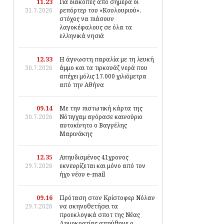
11.23
Για διακοπές από σήμερα οι
31.7.2026
ρεπόρτερ του «Κουλουριού»,
στόχος να πιάσουν
λαγοκέφαλους σε όλα τα
ελληνικά νησιά
12.33
Η άγνωστη παραλία με τη λευκή
30.7.2026
άμμο και τα τιρκουάζ νερά που
απέχει μόλις 17.000 χιλιόμετρα
από την Αθήνα
09.14
Με την πιστωτική κάρτα της
30.7.2026
Νότιγχαμ αγόρασε καινούριο
αυτοκίνητο ο Βαγγέλης
Μαρινάκης
12.35
Απηυδισμένος 41χρονος
29.7.2026
εκνευρίζεται και μόνο από τον
ήχο νέου e-mail
09.16
Πρόταση στον Κρίστοφερ Νόλαν
29.7.2026
να σκηνοθετήσει τα
προεκλογικά σποτ της Νέας
Δημοκρατίας απηύθυνε ο