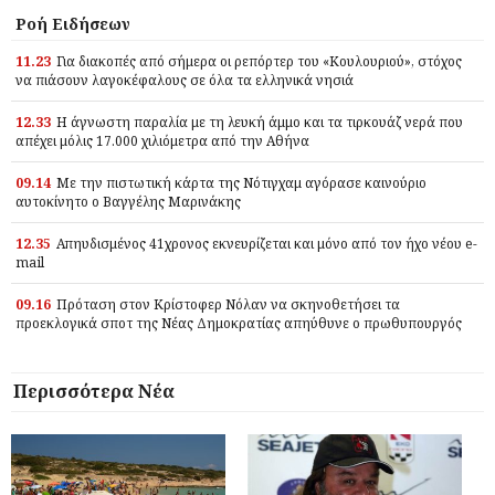
Ροή Ειδήσεων
11.23
Για διακοπές από σήμερα οι ρεπόρτερ του «Κουλουριού», στόχος
να πιάσουν λαγοκέφαλους σε όλα τα ελληνικά νησιά
12.33
Η άγνωστη παραλία με τη λευκή άμμο και τα τιρκουάζ νερά που
απέχει μόλις 17.000 χιλιόμετρα από την Αθήνα
09.14
Με την πιστωτική κάρτα της Νότιγχαμ αγόρασε καινούριο
αυτοκίνητο ο Βαγγέλης Μαρινάκης
12.35
Απηυδισμένος 41χρονος εκνευρίζεται και μόνο από τον ήχο νέου e-
mail
09.16
Πρόταση στον Κρίστοφερ Νόλαν να σκηνοθετήσει τα
προεκλογικά σποτ της Νέας Δημοκρατίας απηύθυνε ο πρωθυπουργός
Περισσότερα Νέα