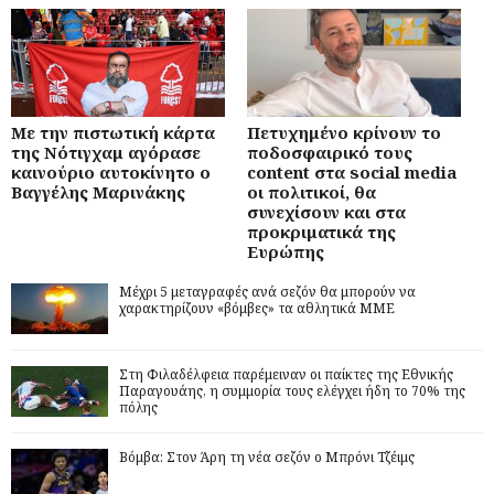
Με την πιστωτική κάρτα
Πετυχημένο κρίνουν το
της Νότιγχαμ αγόρασε
ποδοσφαιρικό τους
καινούριο αυτοκίνητο ο
content στα social media
Βαγγέλης Μαρινάκης
οι πολιτικοί, θα
συνεχίσουν και στα
προκριματικά της
Ευρώπης
Μέχρι 5 μεταγραφές ανά σεζόν θα μπορούν να
χαρακτηρίζουν «βόμβες» τα αθλητικά ΜΜΕ
Στη Φιλαδέλφεια παρέμειναν οι παίκτες της Εθνικής
Παραγουάης, η συμμορία τους ελέγχει ήδη το 70% της
πόλης
Βόμβα: Στον Άρη τη νέα σεζόν ο Μπρόνι Τζέιμς