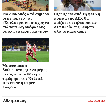
Για διακοπές από σήμερα
Highlights από τη φετινή
οι ρεπόρτερ του
πορεία της ΑΕΚ θα
«Κουλουριού», στόχος να
παίζουν οι τηλεοράσεις
πιάσουν λαγοκέφαλους
στα πλοία της Seajets
σε όλα τα ελληνικά νησιά
όλο το καλοκαίρι
Με αφαίρεση
διπλώματος για 20 μέρες
εκτός από τα 80 ευρώ
τιμώρησε τον Ντάνιελ
Ποντένσε η Super
League
Αθλητισμός
ΟΛΑ ΤΑ ΑΡΘΡΑ