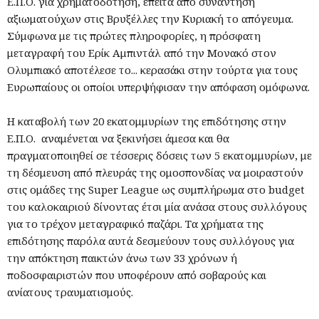
Ε.Π.Ο. για χρηματοδότηση, έπειτα από συνάντηση
αξιωματούχων στις Βρυξέλλες την Κυριακή το απόγευμα.
Σύμφωνα με τις πρώτες πληροφορίες, η πρόσφατη
μεταγραφή του Ερίκ Αμπιντάλ από την Μονακό στον
Ολυμπιακό αποτέλεσε το... κερασάκι στην τούρτα για τους
Ευρωπαίους οι οποίοι υπερψήφισαν την απόφαση ομόφωνα.
Η καταβολή των 20 εκατομμυρίων της επιδότησης στην
Ε.Π.Ο. αναμένεται να ξεκινήσει άμεσα και θα
πραγματοποιηθεί σε τέσσερις δόσεις των 5 εκατομμυρίων, με
τη δέσμευση από πλευράς της ομοσπονδίας να μοιραστούν
στις ομάδες της Super League ως συμπλήρωμα στο budget
του καλοκαιριού δίνοντας έτσι μία ανάσα στους συλλόγους
για το τρέχον μεταγραφικό παζάρι. Τα χρήματα της
επιδότησης παρόλα αυτά δεσμεύουν τους συλλόγους για
την απόκτηση παικτών άνω των 33 χρόνων ή
ποδοσφαιριστών που υποφέρουν από σοβαρούς και
ανίατους τραυματισμούς.