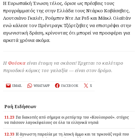
Η Ευρωπαϊκή Ένωση τέλος, όρισε ως πρέσβεις τους
προγράμματός της στην Ελλάδα τους Ντάρκο Κοβάσεβιτς,
Λουτσιάνο Γκαλέτ, Ρούμπεν Ντε Λα Ρεδ και Μάικλ Ολαϊτάν
ενώ κάλεσε τον Πρέντραγκ Τζόρτζεβιτς να επιστρέψει στην
αγωνιστική δράση, κρίνοντας ότι μπορεί να προσφέρει για
αρκετά χρόνια ακόμα.
Η
Φούσκα
είναι έτοιμη να σκάσει! Έρχεται το καλύτερο
περιοδικό κόμικς του γαλαξία — είναι στον δρόμο.
EMAIL
WHATSAPP
FACEBOOK
X
Ροή Ειδήσεων
11.23
Για διακοπές από σήμερα οι ρεπόρτερ του «Κουλουριού», στόχος
να πιάσουν λαγοκέφαλους σε όλα τα ελληνικά νησιά
12.33
Η άγνωστη παραλία με τη λευκή άμμο και τα τιρκουάζ νερά που