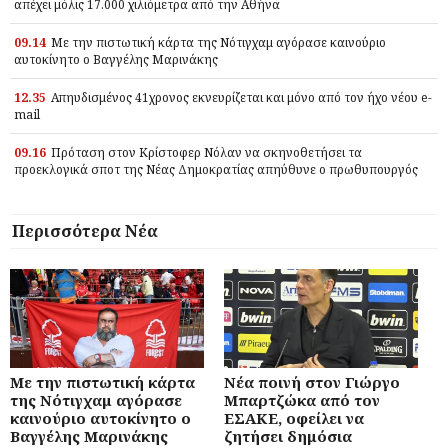
απέχει μόλις 17.000 χιλιόμετρα από την Αθήνα
09.14
Με την πιστωτική κάρτα της Νότιγχαμ αγόρασε καινούριο
αυτοκίνητο ο Βαγγέλης Μαρινάκης
12.35
Απηυδισμένος 41χρονος εκνευρίζεται και μόνο από τον ήχο νέου e-
mail
09.16
Πρόταση στον Κρίστοφερ Νόλαν να σκηνοθετήσει τα
προεκλογικά σποτ της Νέας Δημοκρατίας απηύθυνε ο πρωθυπουργός
Περισσότερα Νέα
Με την πιστωτική κάρτα
Νέα ποινή στον Γιώργο
της Νότιγχαμ αγόρασε
Μπαρτζώκα από τον
καινούριο αυτοκίνητο ο
ΕΣΑΚΕ, οφείλει να
Βαγγέλης Μαρινάκης
ζητήσει δημόσια