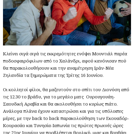
Κλείνει σιγά σιγά τις εκκρεμότητες ενόψει Μουντιάλ παρέα
ποδοσφαιρόφιλων από το Χαλάνδρι, αφού κανόνισαν πού
θα παρακολουθήσουν και την αναμέτρηση Ιράν-Νέα
Ζηλανδία τα ξημερώματα της Τρίτης 16 Ιουνίου.
Οι κολλητοί φίλοι, θα μαζευτούν στο σπίτι του Διονύση από
τις 12.30 το βράδυ, για το μεγάλο ματς Ουρουγουάη-
Σαουδική Αραβία και θα ακολουθήσει το κυρίως πιάτο.
Ανάλογα πλάνα έχουν καταστρώσει και για τις υπόλοιπες
μέρες, με την back to back παρακολούθηση των Εκουαδόρ-
Κουρασάο και Τυνησία-Ιαπωνία τις πρώτες πρωινές ώρες
της 21ης Ιουνίου να προβλέπεται θρυλική, μιας και βοηθάει