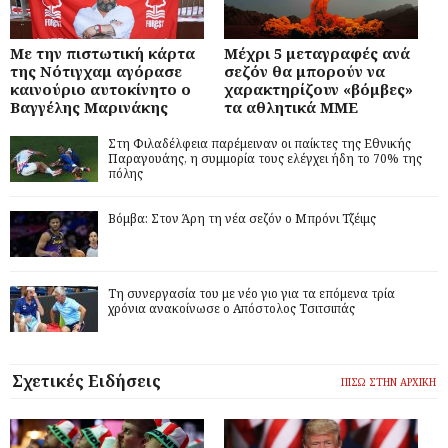
Με την πιστωτική κάρτα
Μέχρι 5 μεταγραφές ανά
της Νότιγχαμ αγόρασε
σεζόν θα μπορούν να
καινούριο αυτοκίνητο ο
χαρακτηρίζουν «βόμβες»
Βαγγέλης Μαρινάκης
τα αθλητικά ΜΜΕ
Στη Φιλαδέλφεια παρέμειναν οι παίκτες της Εθνικής
Παραγουάης, η συμμορία τους ελέγχει ήδη το 70% της
πόλης
Βόμβα: Στον Άρη τη νέα σεζόν ο Μπρόνι Τζέιμς
Τη συνεργασία του με νέο γιο για τα επόμενα τρία
χρόνια ανακοίνωσε ο Απόστολος Τσιτσιπάς
Σχετικές Ειδήσεις
ΠΙΣΩ ΣΤΗΝ ΑΡΧΙΚΗ