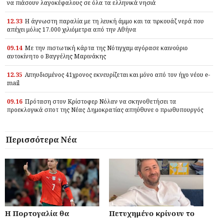
να πιάσουν λαγοκέφαλους σε όλα τα ελληνικά νησιά
12.33
Η άγνωστη παραλία με τη λευκή άμμο και τα τιρκουάζ νερά που
απέχει μόλις 17.000 χιλιόμετρα από την Αθήνα
09.14
Με την πιστωτική κάρτα της Νότιγχαμ αγόρασε καινούριο
αυτοκίνητο ο Βαγγέλης Μαρινάκης
12.35
Απηυδισμένος 41χρονος εκνευρίζεται και μόνο από τον ήχο νέου e-
mail
09.16
Πρόταση στον Κρίστοφερ Νόλαν να σκηνοθετήσει τα
προεκλογικά σποτ της Νέας Δημοκρατίας απηύθυνε ο πρωθυπουργός
Περισσότερα Νέα
Η Πορτογαλία θα
Πετυχημένο κρίνουν το