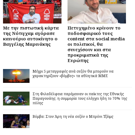
Με την πιστωτική κάρτα
Πετυχημένο κρίνουν το
της Νότιγχαμ αγόρασε
ποδοσφαιρικό τους
καινούριο αυτοκίνητο ο
content στα social media
Βαγγέλης Μαρινάκης
οι πολιτικοί, θα
συνεχίσουν και στα
προκριματικά της
Ευρώπης
Μέχρι 5 μεταγραφές ανά σεζόν θα μπορούν να
χαρακτηρίζουν «βόμβες» τα αθλητικά ΜΜΕ
Στη Φιλαδέλφεια παρέμειναν οι παίκτες της Εθνικής
Παραγουάης, η συμμορία τους ελέγχει ήδη το 70% της
πόλης
Βόμβα: Στον Άρη τη νέα σεζόν ο Μπρόνι Τζέιμς