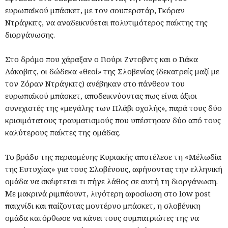
ευρωπαϊκού μπάσκετ, με τον σουπερστάρ, Γκόραν
Ντράγκιτς, να αναδεικνύεται πολυτιμότερος παίκτης της
διοργάνωσης.
Στο δρόμο που χάραξαν ο Γιούρι Ζντοβντς και ο Γιάκα
Λάκοβιτς, οι δώδεκα «θεοί» της Σλοβενίας (δεκατρείς μαζί με
τον Ζόραν Ντράγκιτς) ανέβηκαν στο πάνθεον του
ευρωπαϊκού μπάσκετ, αποδεικνύοντας πως είναι άξιοι
συνεχιστές της «μεγάλης των Πλάβι σχολής», παρά τους δύο
κρισιμότατους τραυματισμούς που υπέστησαν δύο από τους
καλύτερους παίκτες της ομάδας.
Το βράδυ της περασμένης Κυριακής αποτέλεσε τη «Μέλωδία
της Ευτυχίας» για τους Σλοβένους, αφήνοντας την ελληνική
ομάδα να σκέφτεται τι πήγε λάθος σε αυτή τη διοργάνωση.
Με μακρινά ριμπάουντ, λιγότερη αφοσίωση στο low post
παιχνίδι και παίζοντας μοντέρνο μπάσκετ, η σλοβένικη
ομάδα κατόρθωσε να κάνει τους συμπατριώτες της να