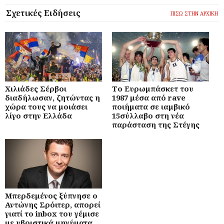
Σχετικές Ειδήσεις
ΠΙΣΩ ΣΤΗΝ ΑΡΧΙΚΗ
Χιλιάδες Σέρβοι
Το Ευρωμπάσκετ του
διαδήλωσαν, ζητώντας η
1987 μέσα από rave
χώρα τους να μοιάσει
ποιήματα σε ιαμβικό
λίγο στην Ελλάδα
15σύλλαβο στη νέα
παράσταση της Στέγης
Μπερδεμένος ξύπνησε ο
Αντώνης Σρόιτερ, απορεί
γιατί το inbox του γέμισε
με υβριστικά μηνύματα