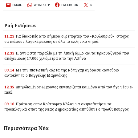
EMAIL
WHATSAPP
FACEBOOK
X
Ροή Ειδήσεων
11.23
Για διακοπές από σήμερα οι ρεπόρτερ του «Κουλουριού», στόχος
να πιάσουν λαγοκέφαλους σε όλα τα ελληνικά νησιά
12.33
Η άγνωστη παραλία με τη λευκή άμμο και τα τιρκουάζ νερά που
απέχει μόλις 17.000 χιλιόμετρα από την Αθήνα
09.14
Με την πιστωτική κάρτα της Νότιγχαμ αγόρασε καινούριο
αυτοκίνητο ο Βαγγέλης Μαρινάκης
12.35
Απηυδισμένος 41χρονος εκνευρίζεται και μόνο από τον ήχο νέου e-
mail
09.16
Πρόταση στον Κρίστοφερ Νόλαν να σκηνοθετήσει τα
προεκλογικά σποτ της Νέας Δημοκρατίας απηύθυνε ο πρωθυπουργός
Περισσότερα Νέα