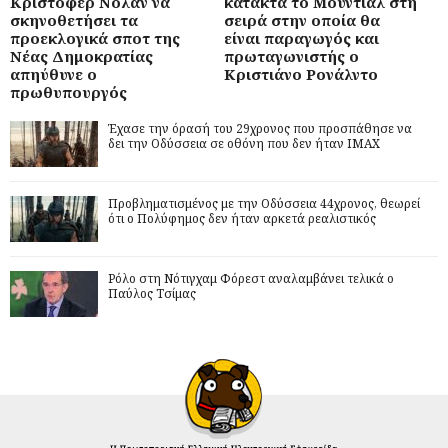
Κρίστοφερ Νόλαν να
κατακτά το Μουντιάλ στη
σκηνοθετήσει τα
σειρά στην οποία θα
προεκλογικά σποτ της
είναι παραγωγός και
Νέας Δημοκρατίας
πρωταγωνιστής ο
απηύθυνε ο
Κριστιάνο Ρονάλντο
πρωθυπουργός
Έχασε την όρασή του 29χρονος που προσπάθησε να
δει την Οδύσσεια σε οθόνη που δεν ήταν IMAX
Προβληματισμένος με την Οδύσσεια 44χρονος, θεωρεί
ότι ο Πολύφημος δεν ήταν αρκετά ρεαλιστικός
Ρόλο στη Νότιγχαμ Φόρεστ αναλαμβάνει τελικά ο
Παύλος Τσίμας