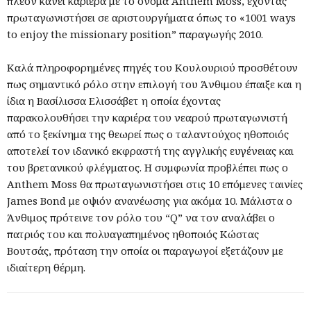
πλέον κάνει καριέρα με το όνομα Anthem Moss, έχοντας
πρωταγωνιστήσει σε αριστουργήματα όπως το «1001 ways
to enjoy the missionary position” παραγωγής 2010.
Καλά πληροφορημένες πηγές του Κουλουριού προσθέτουν
πως σημαντικό ρόλο στην επιλογή του Άνθιμου έπαιξε και η
ίδια η Βασίλισσα Ελισσάβετ η οποία έχοντας
παρακολουθήσει την καριέρα του νεαρού πρωταγωνιστή
από το ξεκίνημα της θεωρεί πως ο ταλαντούχος ηθοποιός
αποτελεί τον ιδανικό εκφραστή της αγγλικής ευγένειας και
του βρετανικού φλέγματος. Η συμφωνία προβλέπει πως ο
Anthem Moss θα πρωταγωνιστήσει στις 10 επόμενες ταινίες
James Bond με οψιόν ανανέωσης για ακόμα 10. Μάλιστα ο
Άνθιμος πρότεινε τον ρόλο του “Q” να τον αναλάβει ο
πατριός του και πολυαγαπημένος ηθοποιός Κώστας
Βουτσάς, πρόταση την οποία οι παραγωγοί εξετάζουν με
ιδιαίτερη θέρμη.