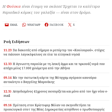
Η
Φούσκα
είναι έτοιμη να σκάσει! Έρχεται το καλύτερο
περιοδικό κόμικς του γαλαξία — είναι στον δρόμο.
EMAIL
WHATSAPP
FACEBOOK
X
Ροή Ειδήσεων
11.23
Για διακοπές από σήμερα οι ρεπόρτερ του «Κουλουριού», στόχος
να πιάσουν λαγοκέφαλους σε όλα τα ελληνικά νησιά
12.33
Η άγνωστη παραλία με τη λευκή άμμο και τα τιρκουάζ νερά που
απέχει μόλις 17.000 χιλιόμετρα από την Αθήνα
09.14
Με την πιστωτική κάρτα της Νότιγχαμ αγόρασε καινούριο
αυτοκίνητο ο Βαγγέλης Μαρινάκης
12.35
Απηυδισμένος 41χρονος εκνευρίζεται και μόνο από τον ήχο νέου e-
mail
09.16
Πρόταση στον Κρίστοφερ Νόλαν να σκηνοθετήσει τα
προεκλογικά σποτ της Νέας Δημοκρατίας απηύθυνε ο πρωθυπουργός