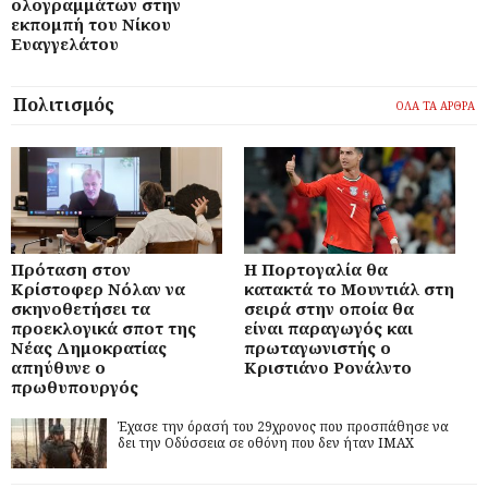
ολογραμμάτων στην
εκπομπή του Νίκου
Ευαγγελάτου
Πολιτισμός
ΟΛΑ ΤΑ ΑΡΘΡΑ
Πρόταση στον
Η Πορτογαλία θα
Κρίστοφερ Νόλαν να
κατακτά το Μουντιάλ στη
σκηνοθετήσει τα
σειρά στην οποία θα
προεκλογικά σποτ της
είναι παραγωγός και
Νέας Δημοκρατίας
πρωταγωνιστής ο
απηύθυνε ο
Κριστιάνο Ρονάλντο
πρωθυπουργός
Έχασε την όρασή του 29χρονος που προσπάθησε να
δει την Οδύσσεια σε οθόνη που δεν ήταν IMAX