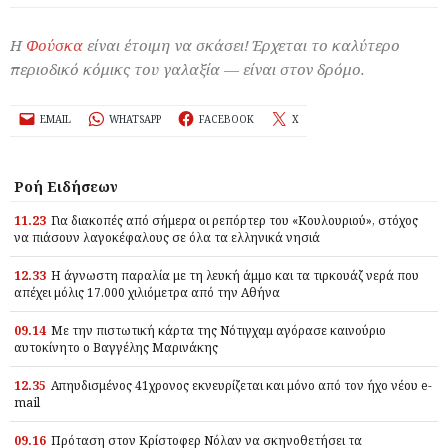
Η
Φούσκα
είναι έτοιμη να σκάσει! Έρχεται το καλύτερο
περιοδικό κόμικς του γαλαξία — είναι στον δρόμο.
EMAIL
WHATSAPP
FACEBOOK
X
Ροή Ειδήσεων
11.23
Για διακοπές από σήμερα οι ρεπόρτερ του «Κουλουριού», στόχος
να πιάσουν λαγοκέφαλους σε όλα τα ελληνικά νησιά
12.33
Η άγνωστη παραλία με τη λευκή άμμο και τα τιρκουάζ νερά που
απέχει μόλις 17.000 χιλιόμετρα από την Αθήνα
09.14
Με την πιστωτική κάρτα της Νότιγχαμ αγόρασε καινούριο
αυτοκίνητο ο Βαγγέλης Μαρινάκης
12.35
Απηυδισμένος 41χρονος εκνευρίζεται και μόνο από τον ήχο νέου e-
mail
09.16
Πρόταση στον Κρίστοφερ Νόλαν να σκηνοθετήσει τα