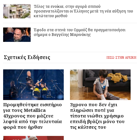
Τέλος τα ενοίκια, στην αγορά σπιτιού
προσανατολίζονται οι Έλληνες μετά τη νέα αύξηση του
κατώτατου μισθού
Έφοδο στα στενά του Ορμούζ θα πραγματοποιήσει
σήμερα ο Βαγγέλης Μαρινάκης
Σχετικές Ειδήσεις
ΠΙΣΩ ΣΤΗΝ ΑΡΧΙΚΗ
Προμηθεύτηκε εισιτήριο
3χρονο που δεν έχει
για τους Metallica
πληρώσει ποτέ για
43χρονος που μάζευε
τίποτα νιώθει χρήσιμο
λεφτά από την τελευταία
επειδή βγάζει μόνο του
φορά που ήρθαν
τις κάλτσες του