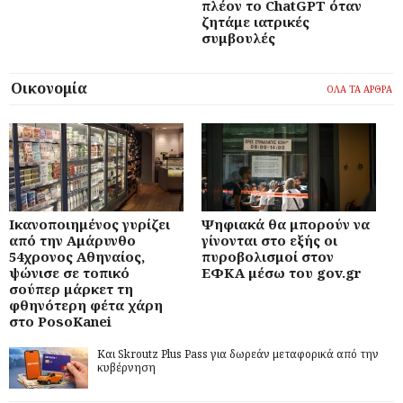
πλέον το ChatGPT όταν
ζητάμε ιατρικές
συμβουλές
Οικονομία
ΟΛΑ ΤΑ ΑΡΘΡΑ
Ικανοποιημένος γυρίζει
Ψηφιακά θα μπορούν να
από την Αμάρυνθο
γίνονται στο εξής οι
54χρονος Αθηναίος,
πυροβολισμοί στον
ψώνισε σε τοπικό
ΕΦΚΑ μέσω του gov.gr
σούπερ μάρκετ τη
φθηνότερη φέτα χάρη
στο PosoKanei
Και Skroutz Plus Pass για δωρεάν μεταφορικά από την
κυβέρνηση