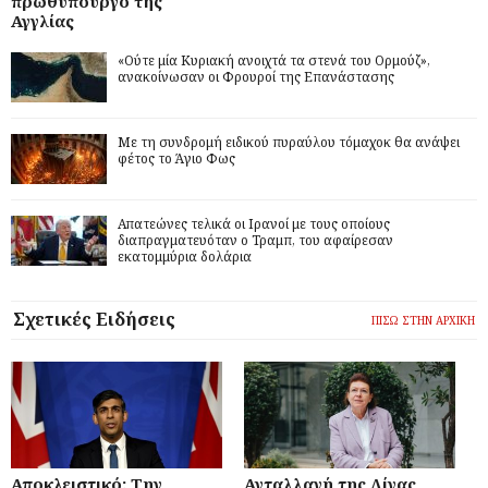
πρωθυπουργό της
Αγγλίας
«Ούτε μία Κυριακή ανοιχτά τα στενά του Ορμούζ»,
ανακοίνωσαν οι Φρουροί της Επανάστασης
Με τη συνδρομή ειδικού πυραύλου τόμαχοκ θα ανάψει
φέτος το Άγιο Φως
Απατεώνες τελικά οι Ιρανοί με τους οποίους
διαπραγματευόταν ο Τραμπ, του αφαίρεσαν
εκατομμύρια δολάρια
Σχετικές Ειδήσεις
ΠΙΣΩ ΣΤΗΝ ΑΡΧΙΚΗ
Αποκλειστικό: Την
Ανταλλαγή της Λίνας