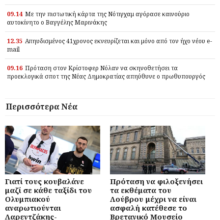
09.14
Με την πιστωτική κάρτα της Νότιγχαμ αγόρασε καινούριο
αυτοκίνητο ο Βαγγέλης Μαρινάκης
12.35
Απηυδισμένος 41χρονος εκνευρίζεται και μόνο από τον ήχο νέου e-
mail
09.16
Πρόταση στον Κρίστοφερ Νόλαν να σκηνοθετήσει τα
προεκλογικά σποτ της Νέας Δημοκρατίας απηύθυνε ο πρωθυπουργός
Περισσότερα Νέα
Γιατί τους κουβαλάνε
Πρόταση να φιλοξενήσει
μαζί σε κάθε ταξίδι του
τα εκθέματα του
Ολυμπιακού
Λούβρου μέχρι να είναι
αναρωτιούνται
ασφαλή κατέθεσε το
Λαρεντζάκης-
Βρετανικό Μουσείο