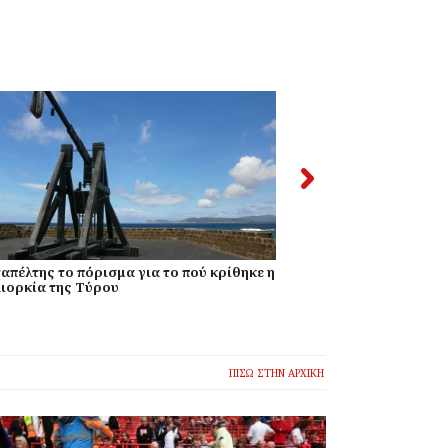
απέλτης το πόρισμα για το πού κρίθηκε η
38χρονος που γκρ
ιορκία της Τύρου
είναι χάλια, τώρα
ΠΙΣΩ ΣΤΗΝ ΑΡΧΙΚΗ