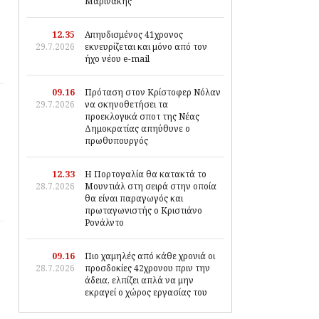
Μαρινάκης
12.35
Απηυδισμένος 41χρονος
29.7.2026
εκνευρίζεται και μόνο από τον
ήχο νέου e-mail
09.16
Πρόταση στον Κρίστοφερ Νόλαν
29.7.2026
να σκηνοθετήσει τα
προεκλογικά σποτ της Νέας
Δημοκρατίας απηύθυνε ο
πρωθυπουργός
12.33
Η Πορτογαλία θα κατακτά το
28.7.2026
Μουντιάλ στη σειρά στην οποία
θα είναι παραγωγός και
πρωταγωνιστής ο Κριστιάνο
Ρονάλντο
09.16
Πιο χαμηλές από κάθε χρονιά οι
28.7.2026
προσδοκίες 42χρονου πριν την
άδεια, ελπίζει απλά να μην
εκραγεί ο χώρος εργασίας του