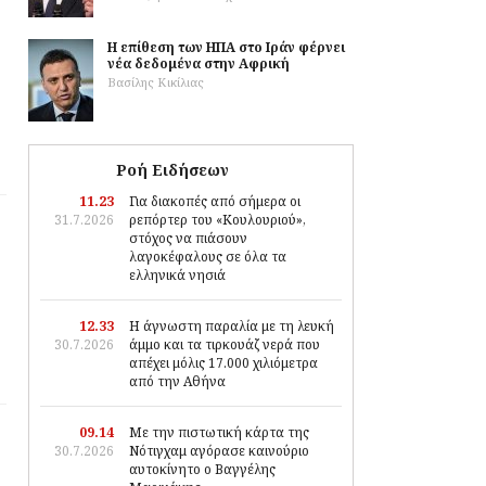
Η επίθεση των ΗΠΑ στο Ιράν φέρνει
νέα δεδομένα στην Αφρική
Βασίλης Κικίλιας
Ροή Ειδήσεων
11.23
Για διακοπές από σήμερα οι
31.7.2026
ρεπόρτερ του «Κουλουριού»,
στόχος να πιάσουν
λαγοκέφαλους σε όλα τα
ελληνικά νησιά
12.33
Η άγνωστη παραλία με τη λευκή
30.7.2026
άμμο και τα τιρκουάζ νερά που
απέχει μόλις 17.000 χιλιόμετρα
από την Αθήνα
09.14
Με την πιστωτική κάρτα της
30.7.2026
Νότιγχαμ αγόρασε καινούριο
αυτοκίνητο ο Βαγγέλης