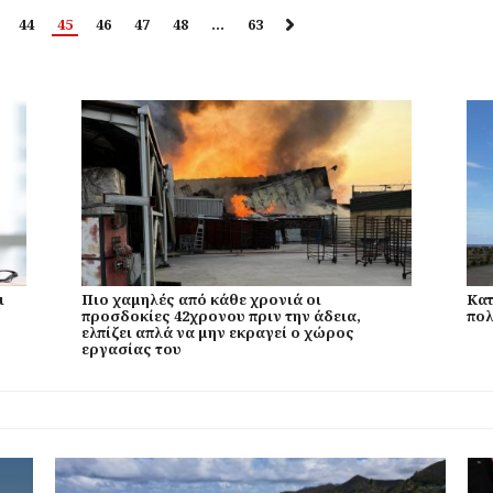
44
45
46
47
48
…
63
ι
Πιο χαμηλές από κάθε χρονιά οι
Κατ
προσδοκίες 42χρονου πριν την άδεια,
πολ
ελπίζει απλά να μην εκραγεί ο χώρος
εργασίας του