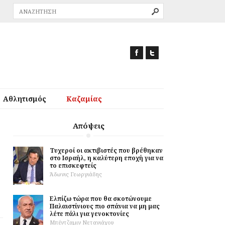
Αθλητισμός
Καζαμίας
Απόψεις
Τυχεροί οι ακτιβιστές που βρέθηκαν
στο Ισραήλ, η καλύτερη εποχή για να
το επισκεφτείς
Άδωνις Γεωργιάδης
Ελπίζω τώρα που θα σκοτώνουμε
Παλαιστίνιους πιο σπάνια να μη μας
λέτε πάλι για γενοκτονίες
Μπέντζαμιν Νετανιάχου