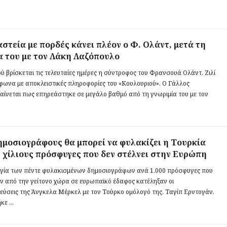
αστεία με πορδές κάνει πλέον ο Φ. Ολάντ, μετά τη
α του με τον Λάκη Λαζόπουλο
ύ βρίσκεται τις τελευταίες ημέρες η σύντροφος του Φρανσουά Ολάντ, Ζιλί
μφωνα με αποκλειστικές πληροφορίες του «Κουλουριού». Ο Γάλλος
αίνεται πως επηρεάστηκε σε μεγάλο βαθμό από τη γνωριμία του με τον
ημοσιογράφους θα μπορεί να φυλακίζει η Τουρκία
ε χίλιους πρόσφυγες που δεν στέλνει στην Ευρώπη
γία των πέντε φυλακισμένων δημοσιογράφων ανά 1.000 πρόσφυγες που
ν από την γείτονο χώρα σε ευρωπαϊκό έδαφος κατέληξαν οι
εύσεις της Άνγκελα Μέρκελ με τον Τούρκο ομόλογό της, Ταγίπ Ερντογάν,
ε ...