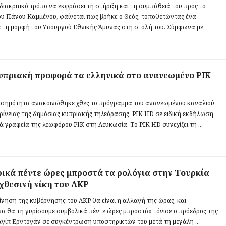
 διακριτικό τρόπο να εκφράσει τη στήριξη και τη συμπάθειά του προς το
υ Πάνου Καμμένου, φαίνεται πως βρήκε ο Θεός, τοποθετώντας ένα
ε τη μορφή του Υπουργού Εθνικής Άμυνας στη στολή του. Σύμφωνα με
υπριακή προφορά τα ελληνικά στο ανανεωμένο ΡΙΚ
ισημότητα ανακοινώθηκε χθες το πρόγραμμα του ανανεωμένου καναλιού
ρίνειας της δημόσιας κυπριακής τηλεόρασης, ΡΙΚ HD σε ειδική εκδήλωση
ά γραφεία της λεωφόρου ΡΙΚ στη Λευκωσία. Tο ΡΙΚ HD συνεχίζει τη ...
ικά πέντε ώρες μπροστά τα ρολόγια στην Τουρκία
 χθεσινή νίκη του AKP
ίνηση της κυβέρνησης του AKP θα είναι η αλλαγή της ώρας, και
να θα τη γυρίσουμε συμβολικά πέντε ώρες μπροστά» τόνισε ο πρόεδρος της
αγίπ Ερντογάν σε συγκέντρωση υποστηρικτών του μετά τη μεγάλη ...