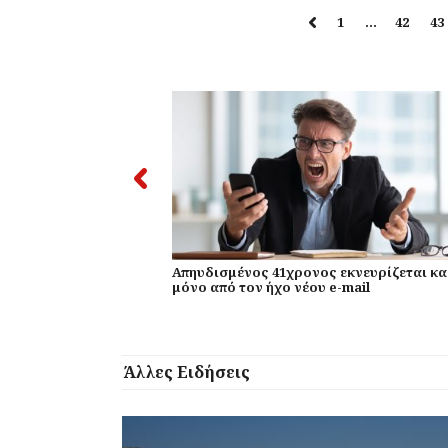
1
…
42
43
Απηυδισμένος 41χρονος εκνευρίζεται κα
μόνο από τον ήχο νέου e-mail
Άλλες Ειδήσεις