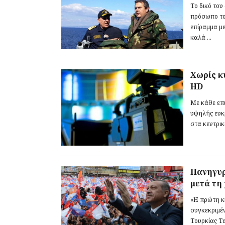
Το δικό του
πρόσωπο το
επίραμμα μ
καλά ...
Χωρίς κ
HD
Με κάθε επ
υψηλής ευκ
στα κεντρικ
Πανηγυρ
μετά τη
«Η πρώτη κ
συγκεκριμέ
Τουρκίας Τ