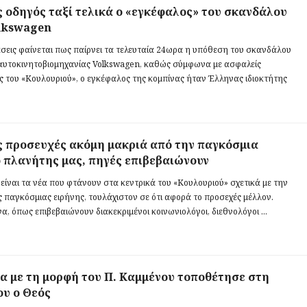
 οδηγός ταξί τελικά ο «εγκέφαλος» του σκανδάλου
lkswagen
άσεις φαίνεται πως παίρνει τα τελευταία 24ωρα η υπόθεση του σκανδάλου
αυτοκινητοβιομηχανίας Volkswagen, καθώς σύμφωνα με ασφαλείς
ς του «Κουλουριού», ο εγκέφαλος της κομπίνας ήταν Έλληνας ιδιοκτήτης
ς προσευχές ακόμη μακριά από την παγκόσμια
ο πλανήτης μας, πηγές επιβεβαιώνουν
ίναι τα νέα που φτάνουν στα κεντρικά του «Κουλουριού» σχετικά με την
ς παγκόσμιας ειρήνης, τουλάχιστον σε ότι αφορά το προσεχές μέλλον.
α, όπως επιβεβαιώνουν διακεκριμένοι κοινωνιολόγοι, διεθνολόγοι ...
α με τη μορφή του Π. Καμμένου τοποθέτησε στη
ου ο Θεός