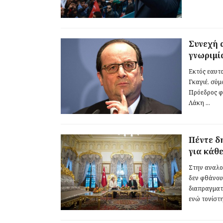
Συνεχή 
γνωριμί
Εκτός εαυτο
Γκαγιέ, σύ
Πρόεδρος φ
Λάκη ...
Πέντε δ
για κάθ
Στην αναλο
δεν φθάνου
διαπραγματ
ενώ τονίστηκ