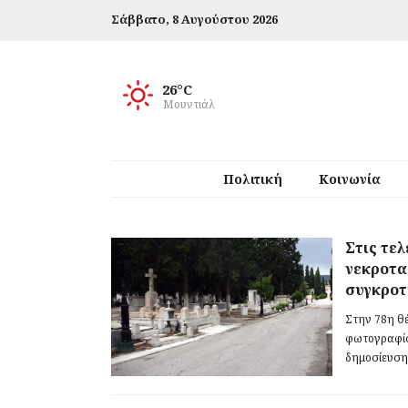
Σάββατο,
8 Αυγούστου 2026
26°C
Μουντιάλ
Πολιτική
Κοινωνία
Στις τε
νεκροτα
συγκρο
Στην 78η θ
φωτογραφίσ
δημοσίευση 