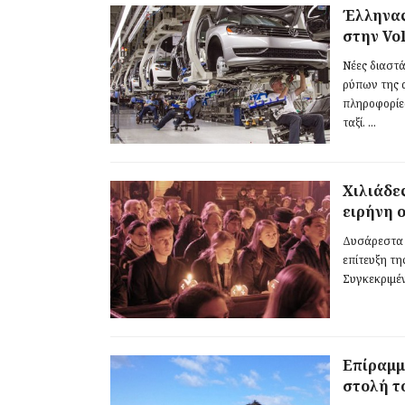
Έλληνας
στην Vo
Νέες διαστ
ρύπων της 
πληροφορίε
ταξί. ...
Χιλιάδε
ειρήνη 
Δυσάρεστα ε
επίτευξη τη
Συγκεκριμέν
Επίραμμ
στολή τ