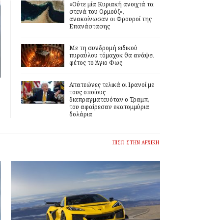
«Ούτε μία Κυριακή ανοιχτά τα
στενά του Ορμούζ»,
ανακοίνωσαν οι Φρουροί της
Επανάστασης
Με τη συνδρομή ειδικού
πυραύλου τόμαχοκ θα ανάψει
φέτος το Άγιο Φως
Απατεώνες τελικά οι Ιρανοί με
τους οποίους
διαπραγματευόταν ο Τραμπ,
του αφαίρεσαν εκατομμύρια
δολάρια
ΠΙΣΩ ΣΤΗΝ ΑΡΧΙΚΗ