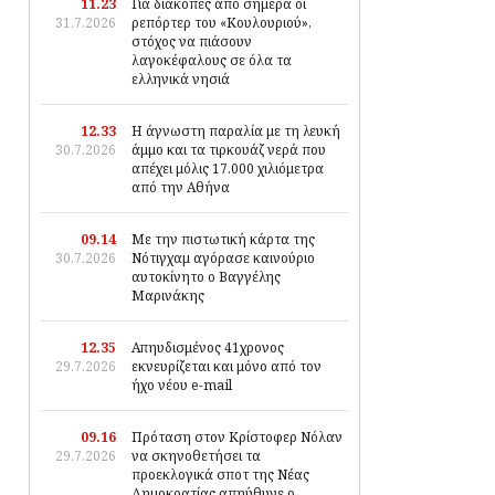
11.23
Για διακοπές από σήμερα οι
31.7.2026
ρεπόρτερ του «Κουλουριού»,
στόχος να πιάσουν
λαγοκέφαλους σε όλα τα
ελληνικά νησιά
12.33
Η άγνωστη παραλία με τη λευκή
30.7.2026
άμμο και τα τιρκουάζ νερά που
απέχει μόλις 17.000 χιλιόμετρα
από την Αθήνα
09.14
Με την πιστωτική κάρτα της
30.7.2026
Νότιγχαμ αγόρασε καινούριο
αυτοκίνητο ο Βαγγέλης
Μαρινάκης
12.35
Απηυδισμένος 41χρονος
29.7.2026
εκνευρίζεται και μόνο από τον
ήχο νέου e-mail
09.16
Πρόταση στον Κρίστοφερ Νόλαν
29.7.2026
να σκηνοθετήσει τα
προεκλογικά σποτ της Νέας
Δημοκρατίας απηύθυνε ο