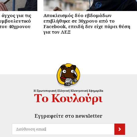
άγχος για τις
Αποκλεισμός δύο εβδομάδων
υμβουλευτικό
επιβλήθηκε σε 30χρονο από το
του 40χρονου
Facebook, επειδή δεν είχε πάρει θέση
για τον ΛΕΞ
Εγγραφείτε στο newsletter