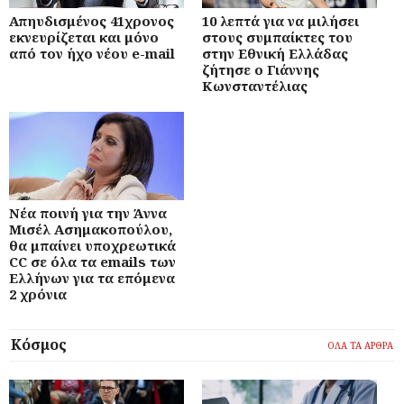
Απηυδισμένος 41χρονος
10 λεπτά για να μιλήσει
εκνευρίζεται και μόνο
στους συμπαίκτες του
από τον ήχο νέου e-mail
στην Εθνική Ελλάδας
ζήτησε ο Γιάννης
Κωνσταντέλιας
Νέα ποινή για την Άννα
Μισέλ Ασημακοπούλου,
θα μπαίνει υποχρεωτικά
CC σε όλα τα emails των
Ελλήνων για τα επόμενα
2 χρόνια
Κόσμος
ΟΛΑ ΤΑ ΑΡΘΡΑ