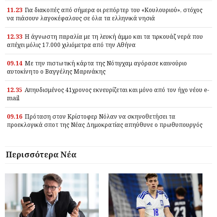
11.23
Για διακοπές από σήμερα οι ρεπόρτερ του «Κουλουριού», στόχος
να πιάσουν λαγοκέφαλους σε όλα τα ελληνικά νησιά
12.33
Η άγνωστη παραλία με τη λευκή άμμο και τα τιρκουάζ νερά που
απέχει μόλις 17.000 χιλιόμετρα από την Αθήνα
09.14
Με την πιστωτική κάρτα της Νότιγχαμ αγόρασε καινούριο
αυτοκίνητο ο Βαγγέλης Μαρινάκης
12.35
Απηυδισμένος 41χρονος εκνευρίζεται και μόνο από τον ήχο νέου e-
mail
09.16
Πρόταση στον Κρίστοφερ Νόλαν να σκηνοθετήσει τα
προεκλογικά σποτ της Νέας Δημοκρατίας απηύθυνε ο πρωθυπουργός
Περισσότερα Νέα