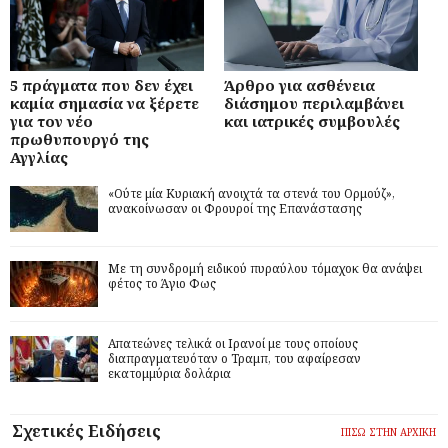
5 πράγματα που δεν έχει
Άρθρο για ασθένεια
καμία σημασία να ξέρετε
διάσημου περιλαμβάνει
για τον νέο
και ιατρικές συμβουλές
πρωθυπουργό της
Αγγλίας
«Ούτε μία Κυριακή ανοιχτά τα στενά του Ορμούζ»,
ανακοίνωσαν οι Φρουροί της Επανάστασης
Με τη συνδρομή ειδικού πυραύλου τόμαχοκ θα ανάψει
φέτος το Άγιο Φως
Απατεώνες τελικά οι Ιρανοί με τους οποίους
διαπραγματευόταν ο Τραμπ, του αφαίρεσαν
εκατομμύρια δολάρια
Σχετικές Ειδήσεις
ΠΙΣΩ ΣΤΗΝ ΑΡΧΙΚΗ