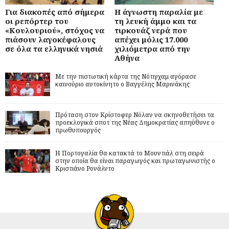
Για διακοπές από σήμερα
Η άγνωστη παραλία με
οι ρεπόρτερ του
τη λευκή άμμο και τα
«Κουλουριού», στόχος να
τιρκουάζ νερά που
πιάσουν λαγοκέφαλους
απέχει μόλις 17.000
σε όλα τα ελληνικά νησιά
χιλιόμετρα από την
Αθήνα
Με την πιστωτική κάρτα της Νότιγχαμ αγόρασε
καινούριο αυτοκίνητο ο Βαγγέλης Μαρινάκης
Πρόταση στον Κρίστοφερ Νόλαν να σκηνοθετήσει τα
προεκλογικά σποτ της Νέας Δημοκρατίας απηύθυνε ο
πρωθυπουργός
Η Πορτογαλία θα κατακτά το Μουντιάλ στη σειρά
στην οποία θα είναι παραγωγός και πρωταγωνιστής ο
Κριστιάνο Ρονάλντο