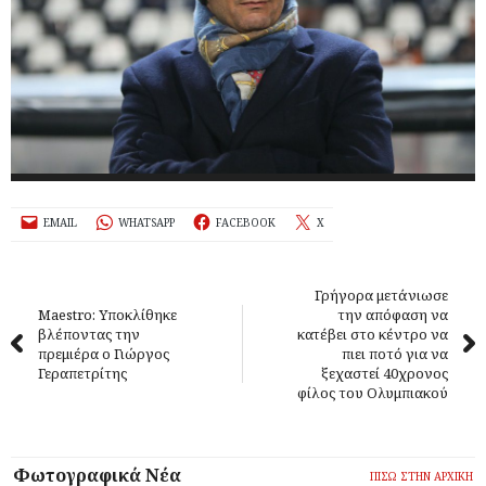
EMAIL
WHATSAPP
FACEBOOK
X
Γρήγορα μετάνιωσε
Maestro: Υποκλίθηκε
την απόφαση να
βλέποντας την
κατέβει στο κέντρο να
πρεμιέρα ο Γιώργος
πιει ποτό για να
Γεραπετρίτης
ξεχαστεί 40χρονος
φίλος του Ολυμπιακού
Φωτογραφικά Νέα
ΠΙΣΩ ΣΤΗΝ ΑΡΧΙΚΗ