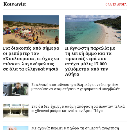
Κοινωνία
ΟΛΑ ΤΑ ΑΡΘΡΑ
Για διακοπές από σήμερα
Η άγνωστη παραλία με
οι ρεπόρτερ του
τη λευκή άμμο και τα
«Κουλουριού», στόχος να
τιρκουάζ νερά που
πιάσουν λαγοκέφαλους
απέχει μόλις 17.000
σε όλα τα ελληνικά νησιά
χιλιόμετρα από την
Αθήνα
Σε κλινική αποτοξίνωσης αθλητικός συντάκτης, δεν
μπορούσε να σταματήσει να χρησιμοποιεί υπερβολές
Στο ότι δεν έχει βγει ακόμη απόφαση οφείλονταν τελικά
οι χθεσινοί μαύροι καπνοί στον Άρειο Πάγο
Με αγωνία περιμένει η χώρα τη σημερινή ανάρτηση