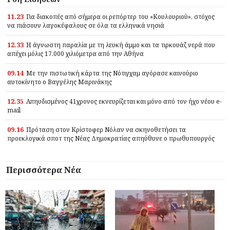
11.23
Για διακοπές από σήμερα οι ρεπόρτερ του «Κουλουριού», στόχος
να πιάσουν λαγοκέφαλους σε όλα τα ελληνικά νησιά
12.33
Η άγνωστη παραλία με τη λευκή άμμο και τα τιρκουάζ νερά που
απέχει μόλις 17.000 χιλιόμετρα από την Αθήνα
09.14
Με την πιστωτική κάρτα της Νότιγχαμ αγόρασε καινούριο
αυτοκίνητο ο Βαγγέλης Μαρινάκης
12.35
Απηυδισμένος 41χρονος εκνευρίζεται και μόνο από τον ήχο νέου e-
mail
09.16
Πρόταση στον Κρίστοφερ Νόλαν να σκηνοθετήσει τα
προεκλογικά σποτ της Νέας Δημοκρατίας απηύθυνε ο πρωθυπουργός
Περισσότερα Νέα