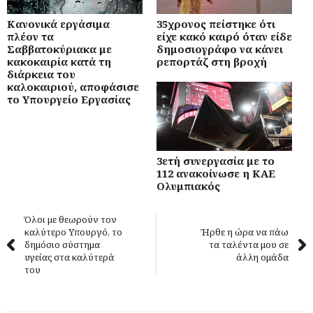
Κανονικά εργάσιμα
35χρονος πείστηκε ότι
πλέον τα
είχε κακό καιρό όταν είδε
Σαββατοκύριακα με
δημοσιογράφο να κάνει
κακοκαιρία κατά τη
ρεπορτάζ στη βροχή
διάρκεια του
καλοκαιριού, αποφάσισε
το Υπουργείο Εργασίας
3ετή συνεργασία με το
112 ανακοίνωσε η ΚΑΕ
Ολυμπιακός
Όλοι με θεωρούν τον
καλύτερο Υπουργό, το
Ήρθε η ώρα να πάω
δημόσιο σύστημα
τα ταλέντα μου σε
υγείας στα καλύτερά
άλλη ομάδα
του