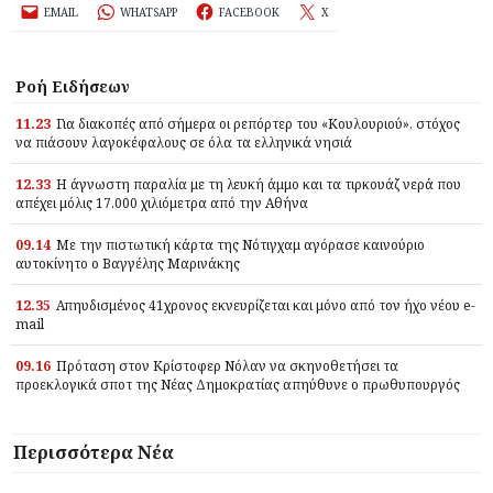
EMAIL
WHATSAPP
FACEBOOK
X
Ροή Ειδήσεων
11.23
Για διακοπές από σήμερα οι ρεπόρτερ του «Κουλουριού», στόχος
να πιάσουν λαγοκέφαλους σε όλα τα ελληνικά νησιά
12.33
Η άγνωστη παραλία με τη λευκή άμμο και τα τιρκουάζ νερά που
απέχει μόλις 17.000 χιλιόμετρα από την Αθήνα
09.14
Με την πιστωτική κάρτα της Νότιγχαμ αγόρασε καινούριο
αυτοκίνητο ο Βαγγέλης Μαρινάκης
12.35
Απηυδισμένος 41χρονος εκνευρίζεται και μόνο από τον ήχο νέου e-
mail
09.16
Πρόταση στον Κρίστοφερ Νόλαν να σκηνοθετήσει τα
προεκλογικά σποτ της Νέας Δημοκρατίας απηύθυνε ο πρωθυπουργός
Περισσότερα Νέα