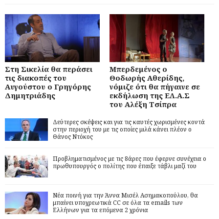
Στη Σικελία θα περάσει
Μπερδεμένος ο
τις διακοπές του
Θοδωρής Αθερίδης,
Αυγούστου ο Γρηγόρης
νόμιζε ότι θα πήγαινε σε
Δημητριάδης
εκδήλωση της ΕΛ.Α.Σ
του Αλέξη Τσίπρα
Δεύτερες σκέψεις και για τις καυτές χωρισμένες κοντά
στην περιοχή του με τις οποίες μιλά κάνει πλέον ο
Θάνος Ντόκος
Προβληματισμένος με τις 8άρες που έφερνε συνέχεια ο
πρωθυπουργός ο πολίτης που έπαιξε τάβλι μαζί του
Νέα ποινή για την Άννα Μισέλ Ασημακοπούλου, θα
μπαίνει υποχρεωτικά CC σε όλα τα emails των
Ελλήνων για τα επόμενα 2 χρόνια