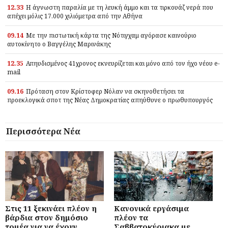
12.33
Η άγνωστη παραλία με τη λευκή άμμο και τα τιρκουάζ νερά που
απέχει μόλις 17.000 χιλιόμετρα από την Αθήνα
09.14
Με την πιστωτική κάρτα της Νότιγχαμ αγόρασε καινούριο
αυτοκίνητο ο Βαγγέλης Μαρινάκης
12.35
Απηυδισμένος 41χρονος εκνευρίζεται και μόνο από τον ήχο νέου e-
mail
09.16
Πρόταση στον Κρίστοφερ Νόλαν να σκηνοθετήσει τα
προεκλογικά σποτ της Νέας Δημοκρατίας απηύθυνε ο πρωθυπουργός
Περισσότερα Νέα
Στις 11 ξεκινάει πλέον η
Κανονικά εργάσιμα
βάρδια στον δημόσιο
πλέον τα
τομέα για να έχουν
Σαββατοκύριακα με