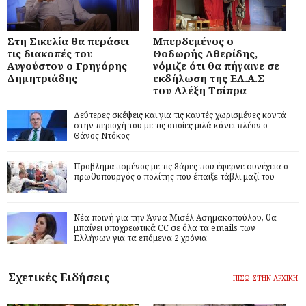
Στη Σικελία θα περάσει
Μπερδεμένος ο
τις διακοπές του
Θοδωρής Αθερίδης,
Αυγούστου ο Γρηγόρης
νόμιζε ότι θα πήγαινε σε
Δημητριάδης
εκδήλωση της ΕΛ.Α.Σ
του Αλέξη Τσίπρα
Δεύτερες σκέψεις και για τις καυτές χωρισμένες κοντά
στην περιοχή του με τις οποίες μιλά κάνει πλέον ο
Θάνος Ντόκος
Προβληματισμένος με τις 8άρες που έφερνε συνέχεια ο
πρωθυπουργός ο πολίτης που έπαιξε τάβλι μαζί του
Νέα ποινή για την Άννα Μισέλ Ασημακοπούλου, θα
μπαίνει υποχρεωτικά CC σε όλα τα emails των
Ελλήνων για τα επόμενα 2 χρόνια
Σχετικές Ειδήσεις
ΠΙΣΩ ΣΤΗΝ ΑΡΧΙΚΗ