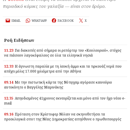
περιοδικό κόμικς του γαλαξία — είναι στον δρόμο.
EMAIL
WHATSAPP
FACEBOOK
X
Ροή Ειδήσεων
11.23
Για διακοπές από σήμερα οι ρεπόρτερ του «Κουλουριού», στόχος
να πιάσουν λαγοκέφαλους σε όλα τα ελληνικά νησιά
12.33
Η άγνωστη παραλία με τη λευκή άμμο και τα τιρκουάζ νερά που
απέχει μόλις 17.000 χιλιόμετρα από την Αθήνα
09.14
Με την πιστωτική κάρτα της Νότιγχαμ αγόρασε καινούριο
αυτοκίνητο ο Βαγγέλης Μαρινάκης
12.35
Απηυδισμένος 41χρονος εκνευρίζεται και μόνο από τον ήχο νέου e-
mail
09.16
Πρόταση στον Κρίστοφερ Νόλαν να σκηνοθετήσει τα
προεκλογικά σποτ της Νέας Δημοκρατίας απηύθυνε ο πρωθυπουργός