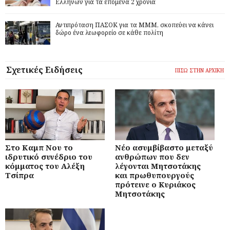
Ελλήνων για τα επόμενα 2 χρόνια
Αντιπρόταση ΠΑΣΟΚ για τα ΜΜΜ, σκοπεύει να κάνει
δώρο ένα λεωφορείο σε κάθε πολίτη
Σχετικές Ειδήσεις
ΠΙΣΩ ΣΤΗΝ ΑΡΧΙΚΗ
Στο Καμπ Νου το
Νέο ασυμβίβαστο μεταξύ
ιδρυτικό συνέδριο του
ανθρώπων που δεν
κόμματος του Αλέξη
λέγονται Μητσοτάκης
Τσίπρα
και πρωθυπουργούς
πρότεινε ο Κυριάκος
Μητσοτάκης