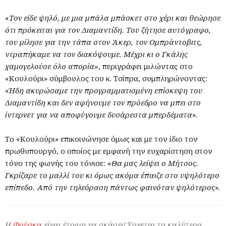
«
Τον είδε ψηλό, με μια μπάλα μπάσκετ στο χέρι και θεώρησε
ότι πρόκειται για τον Διαμαντίδη. Του ζήτησε αυτόγραφο,
του μίλησε για την τάπα στον Άκερ, τον Ομπράντοβιτς,
ντραπήκαμε να τον διακόψουμε. Μέχρι κι ο Γκάλης
χαμογελούσε όλο απορία»
, περιγράφει μιλώντας στο
«Κουλούρι» σύμβουλος του κ. Τσίπρα, συμπληρώνοντας:
«
Ήδη ακυρώσαμε την προγραμματισμένη επίσκεψη του
Διαμαντίδη και δεν αφήνουμε τον πρόεδρο να μπει στο
ίντερνετ για να αποφύγουμε δυσάρεστα μπερδέματα
».
Το «Κουλούρι» επικοινώνησε όμως και με τον ίδιο τον
πρωθυπουργό, ο οποίος με εμφανή την ευχαρίστηση στον
τόνο της φωνής του τόνισε: «
Θα μας λείψει ο Μήτσος.
Γκρίζαρε το μαλλί του κι όμως ακόμα έπαιζε στο υψηλότερο
επίπεδο. Από την τηλεόραση πάντως φαινόταν ψηλότερος
».
Η
Φούσκα
είναι έτοιμη να σκάσει! Έρχεται το καλύτερο