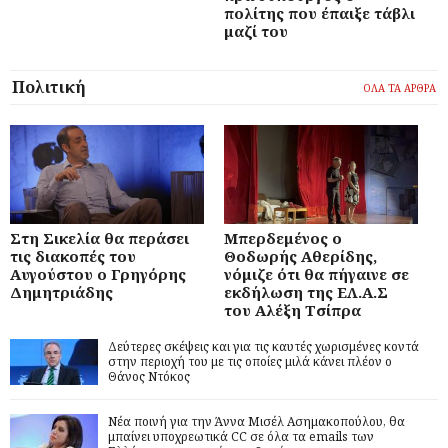
πολίτης που έπαιξε τάβλι
μαζί του
Πολιτική
ΟΛΑ ΤΑ ΑΡΘΡΑ
Στη Σικελία θα περάσει
Μπερδεμένος ο
τις διακοπές του
Θοδωρής Αθερίδης,
Αυγούστου ο Γρηγόρης
νόμιζε ότι θα πήγαινε σε
Δημητριάδης
εκδήλωση της ΕΛ.Α.Σ
του Αλέξη Τσίπρα
Δεύτερες σκέψεις και για τις καυτές χωρισμένες κοντά
στην περιοχή του με τις οποίες μιλά κάνει πλέον ο
Θάνος Ντόκος
Νέα ποινή για την Άννα Μισέλ Ασημακοπούλου, θα
μπαίνει υποχρεωτικά CC σε όλα τα emails των