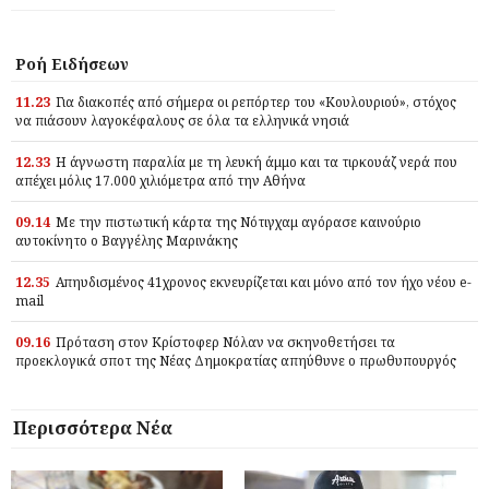
Ροή Ειδήσεων
11.23
Για διακοπές από σήμερα οι ρεπόρτερ του «Κουλουριού», στόχος
να πιάσουν λαγοκέφαλους σε όλα τα ελληνικά νησιά
12.33
Η άγνωστη παραλία με τη λευκή άμμο και τα τιρκουάζ νερά που
απέχει μόλις 17.000 χιλιόμετρα από την Αθήνα
09.14
Με την πιστωτική κάρτα της Νότιγχαμ αγόρασε καινούριο
αυτοκίνητο ο Βαγγέλης Μαρινάκης
12.35
Απηυδισμένος 41χρονος εκνευρίζεται και μόνο από τον ήχο νέου e-
mail
09.16
Πρόταση στον Κρίστοφερ Νόλαν να σκηνοθετήσει τα
προεκλογικά σποτ της Νέας Δημοκρατίας απηύθυνε ο πρωθυπουργός
Περισσότερα Νέα