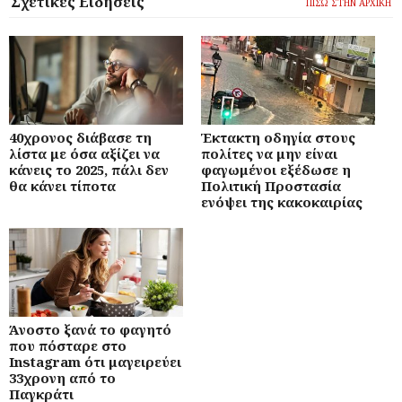
Σχετικές Ειδήσεις
ΠΙΣΩ ΣΤΗΝ ΑΡΧΙΚΗ
40χρονος διάβασε τη
Έκτακτη οδηγία στους
λίστα με όσα αξίζει να
πολίτες να μην είναι
κάνεις το 2025, πάλι δεν
φαγωμένοι εξέδωσε η
θα κάνει τίποτα
Πολιτική Προστασία
ενόψει της κακοκαιρίας
Άνοστο ξανά το φαγητό
που πόσταρε στο
Instagram ότι μαγειρεύει
33χρονη από το
Παγκράτι