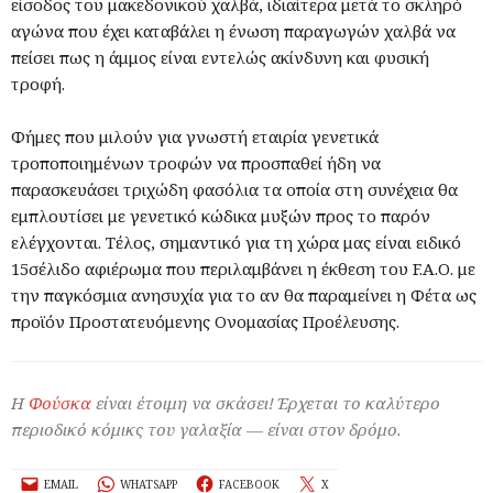
είσοδος του μακεδονικού χαλβά, ιδιαίτερα μετά το σκληρό
αγώνα που έχει καταβάλει η ένωση παραγωγών χαλβά να
πείσει πως η άμμος είναι εντελώς ακίνδυνη και φυσική
τροφή.
Φήμες που μιλούν για γνωστή εταιρία γενετικά
τροποποιημένων τροφών να προσπαθεί ήδη να
παρασκευάσει τριχώδη φασόλια τα οποία στη συνέχεια θα
εμπλουτίσει με γενετικό κώδικα μυξών προς το παρόν
ελέγχονται. Τέλος, σημαντικό για τη χώρα μας είναι ειδικό
15σέλιδο αφιέρωμα που περιλαμβάνει η έκθεση του F.A.O. με
την παγκόσμια ανησυχία για το αν θα παραμείνει η Φέτα ως
προϊόν Προστατευόμενης Ονομασίας Προέλευσης.
Η
Φούσκα
είναι έτοιμη να σκάσει! Έρχεται το καλύτερο
περιοδικό κόμικς του γαλαξία — είναι στον δρόμο.
EMAIL
WHATSAPP
FACEBOOK
X