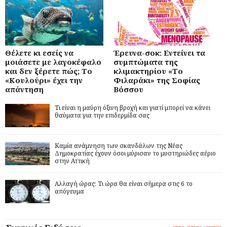
Θέλετε κι εσείς να
Έρευνα-σοκ: Εντείνει τα
μοιάσετε με λαγοκέφαλο
συμπτώματα της
και δεν ξέρετε πώς; Το
κλιμακτηρίου «Το
«Κουλούρι» έχει την
Φιλαράκι» της Σοφίας
απάντηση
Βόσσου
Τι είναι η μαύρη όξινη βροχή και γιατί μπορεί να κάνει
θαύματα για την επιδερμίδα σας
Καμία ανάμνηση των σκανδάλων της Νέας
Δημοκρατίας έχουν όσοι μύρισαν το μυστηριώδες αέριο
στην Αττική
Αλλαγή ώρας: Τι ώρα θα είναι σήμερα στις 6 το
απόγευμα