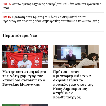
12.35
Απηυδισμένος 41χρονος εκνευρίζεται και μόνο από τον ήχο νέου e-
mail
09.16
Πρόταση στον Κρίστοφερ Νόλαν να σκηνοθετήσει τα
προεκλογικά σποτ της Νέας Δημοκρατίας απηύθυνε ο πρωθυπουργός
Περισσότερα Νέα
Με την πιστωτική κάρτα
Πρόταση στον
της Νότιγχαμ αγόρασε
Κρίστοφερ Νόλαν να
καινούριο αυτοκίνητο ο
σκηνοθετήσει τα
Βαγγέλης Μαρινάκης
προεκλογικά σποτ της
Νέας Δημοκρατίας
απηύθυνε ο
πρωθυπουργός