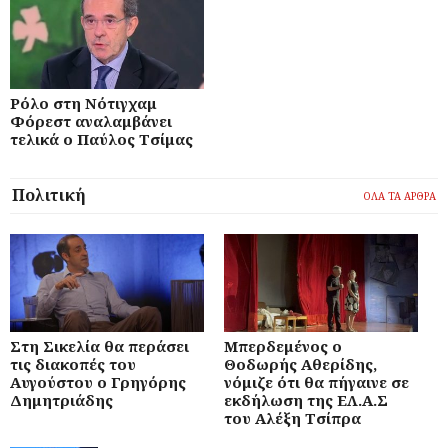
Ρόλο στη Νότιγχαμ
Φόρεστ αναλαμβάνει
τελικά ο Παύλος Τσίμας
Πολιτική
ΟΛΑ ΤΑ ΑΡΘΡΑ
Στη Σικελία θα περάσει
Μπερδεμένος ο
τις διακοπές του
Θοδωρής Αθερίδης,
Αυγούστου ο Γρηγόρης
νόμιζε ότι θα πήγαινε σε
Δημητριάδης
εκδήλωση της ΕΛ.Α.Σ
του Αλέξη Τσίπρα