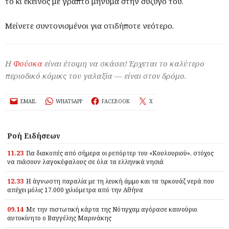
το κι εκείνος με γραπτό μήνυμα στην σύζυγό του.
Μείνετε συντονισμένοι για οτιδήποτε νεότερο.
Η
Φούσκα
είναι έτοιμη να σκάσει! Έρχεται το καλύτερο
περιοδικό κόμικς του γαλαξία — είναι στον δρόμο.
EMAIL
WHATSAPP
FACEBOOK
X
Ροή Ειδήσεων
11.23
Για διακοπές από σήμερα οι ρεπόρτερ του «Κουλουριού», στόχος
να πιάσουν λαγοκέφαλους σε όλα τα ελληνικά νησιά
12.33
Η άγνωστη παραλία με τη λευκή άμμο και τα τιρκουάζ νερά που
απέχει μόλις 17.000 χιλιόμετρα από την Αθήνα
09.14
Με την πιστωτική κάρτα της Νότιγχαμ αγόρασε καινούριο
αυτοκίνητο ο Βαγγέλης Μαρινάκης