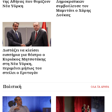
της Αθήνας που θυμίζουν
Δημοκρατικών
Νέα Υόρκη
συμβούλευσε τον
Μαμντάνι ο Χάρης
Δούκας
Διστάζει να κλείσει
εισιτήρια για θέατρο ο
Κυριάκος Μητσοτάκης
στη Νέα Υόρκη,
περιμένει μήπως του
στείλει ο Ερντογάν
Πολιτική
ΟΛΑ ΤΑ ΑΡΘΡΑ