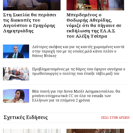
Στη Σικελία θα περάσει
Μπερδεμένος ο
τις διακοπές του
Θοδωρής Αθερίδης,
Αυγούστου ο Γρηγόρης
νόμιζε ότι θα πήγαινε σε
Δημητριάδης
εκδήλωση της ΕΛ.Α.Σ
του Αλέξη Τσίπρα
Δεύτερες σκέψεις και για τις καυτές χωρισμένες κοντά
στην περιοχή του με τις οποίες μιλά κάνει πλέον ο
Θάνος Ντόκος
Προβληματισμένος με τις 8άρες που έφερνε συνέχεια ο
πρωθυπουργός ο πολίτης που έπαιξε τάβλι μαζί του
Νέα ποινή για την Άννα Μισέλ Ασημακοπούλου, θα
μπαίνει υποχρεωτικά CC σε όλα τα emails των
Ελλήνων για τα επόμενα 2 χρόνια
Σχετικές Ειδήσεις
ΠΙΣΩ ΣΤΗΝ ΑΡΧΙΚΗ