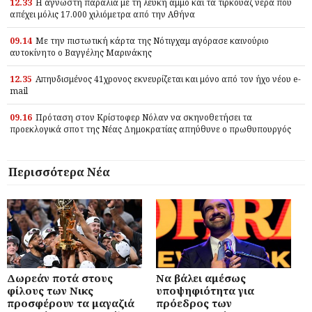
12.33
Η άγνωστη παραλία με τη λευκή άμμο και τα τιρκουάζ νερά που
απέχει μόλις 17.000 χιλιόμετρα από την Αθήνα
09.14
Με την πιστωτική κάρτα της Νότιγχαμ αγόρασε καινούριο
αυτοκίνητο ο Βαγγέλης Μαρινάκης
12.35
Απηυδισμένος 41χρονος εκνευρίζεται και μόνο από τον ήχο νέου e-
mail
09.16
Πρόταση στον Κρίστοφερ Νόλαν να σκηνοθετήσει τα
προεκλογικά σποτ της Νέας Δημοκρατίας απηύθυνε ο πρωθυπουργός
Περισσότερα Νέα
Δωρεάν ποτά στους
Να βάλει αμέσως
φίλους των Νικς
υποψηφιότητα για
προσφέρουν τα μαγαζιά
πρόεδρος των