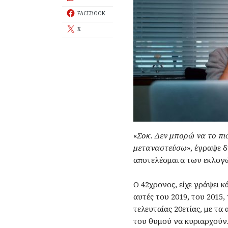
FACEBOOK
X
«
Σοκ. Δεν μπορώ να το πι
μεταναστεύσω
», έγραψε δ
αποτελέσματα των εκλογ
Ο 42χρονος, είχε γράψει κ
αυτές του 2019, του 2015,
τελευταίας 20ετίας, με τα
του θυμού να κυριαρχούν