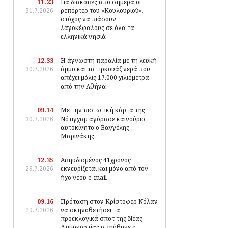
11.23
Για διακοπές από σήμερα οι
31.7.2026
ρεπόρτερ του «Κουλουριού»,
στόχος να πιάσουν
λαγοκέφαλους σε όλα τα
ελληνικά νησιά
12.33
Η άγνωστη παραλία με τη λευκή
30.7.2026
άμμο και τα τιρκουάζ νερά που
απέχει μόλις 17.000 χιλιόμετρα
από την Αθήνα
09.14
Με την πιστωτική κάρτα της
30.7.2026
Νότιγχαμ αγόρασε καινούριο
αυτοκίνητο ο Βαγγέλης
Μαρινάκης
12.35
Απηυδισμένος 41χρονος
29.7.2026
εκνευρίζεται και μόνο από τον
ήχο νέου e-mail
09.16
Πρόταση στον Κρίστοφερ Νόλαν
29.7.2026
να σκηνοθετήσει τα
προεκλογικά σποτ της Νέας
Δημοκρατίας απηύθυνε ο